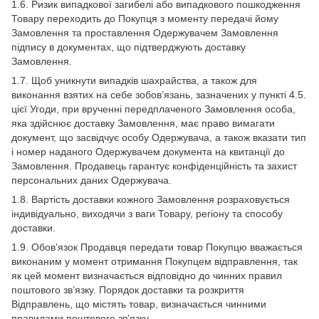
1.6. Ризик випадкової загибелі або випадкового пошкодження
Товару переходить до Покупця з моменту передачі йому
Замовлення та проставлення Одержувачем Замовлення
підпису в документах, що підтверджують доставку
Замовлення.
1.7. Щоб уникнути випадків шахрайства, а також для
виконання взятих на себе зобов’язань, зазначених у пункті 4.5.
цієї Угоди, при врученні передплаченого Замовлення особа,
яка здійснює доставку Замовлення, має право вимагати
документ, що засвідчує особу Одержувача, а також вказати тип
і номер наданого Одержувачем документа на квитанції до
Замовлення. Продавець гарантує конфіденційність та захист
персональних даних Одержувача.
1.8. Вартість доставки кожного Замовлення розраховується
індивідуально, виходячи з ваги Товару, регіону та способу
доставки.
1.9. Обов’язок Продавця передати товар Покупцю вважається
виконаним у момент отримання Покупцем відправлення, так
як цей момент визначається відповідно до чинних правил
поштового зв’язку. Порядок доставки та розкриття
Відправлень, що містять товар, визначається чинними
правилами поштового зв’язку.