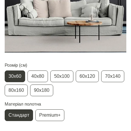
Розмір (см)
30х60
40х80
50х100
60х120
70х140
80х160
90х180
Матеріал полотна
Стандарт
Premium+