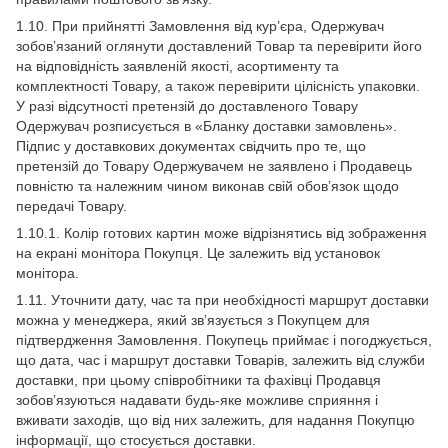
1.10. При прийнятті Замовлення від кур’єра, Одержувач
зобов’язаний оглянути доставлений Товар та перевірити його
на відповідність заявленій якості, асортименту та
комплектності Товару, а також перевірити цілісність упаковки.
У разі відсутності претензій до доставленого Товару
Одержувач розписується в «Бланку доставки замовлень».
Підпис у доставкових документах свідчить про те, що
претензій до Товару Одержувачем не заявлено і Продавець
повністю та належним чином виконав свій обов’язок щодо
передачі Товару.
1.10.1. Колір готових картин може відрізнятись від зображення
на екрані монітора Покупця. Це залежить від установок
монітора.
1.11. Уточнити дату, час та при необхідності маршрут доставки
можна у менеджера, який зв’язується з Покупцем для
підтвердження Замовлення. Покупець приймає і погоджується,
що дата, час і маршрут доставки Товарів, залежить від служби
доставки, при цьому співробітники та фахівці Продавця
зобов’язуються надавати будь-яке можливе сприяння і
вживати заходів, що від них залежить, для надання Покупцю
інформації, що стосується доставки.