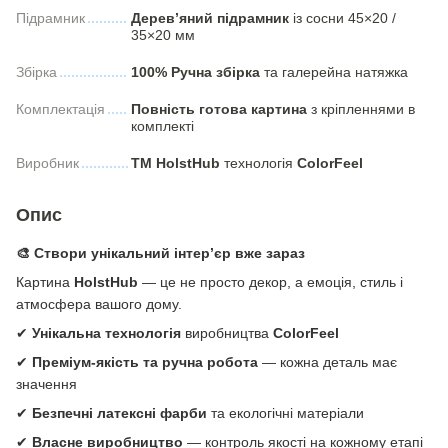
Підрамник
Дерев’яний підрамник
із сосни 45×20 /
35×20 мм
Збірка
100% Ручна збірка
та галерейна натяжка
Комплектація
Повність готова картина
з кріпленнями в
комплекті
Виробник
ТМ HolstHub
технологія
СolorFeel
Опис
🎨 Створи унікальний інтер’єр вже зараз
Картина
HolstHub
— це не просто декор, а емоція, стиль і
атмосфера вашого дому.
✔
Унікальна технологія
виробництва
ColorFeel
✔
Преміум-якість та ручна робота
— кожна деталь має
значення
✔
Безпечні латексні фарби
та екологічні матеріали
✔
Власне виробництво
— контроль якості на кожному етапі