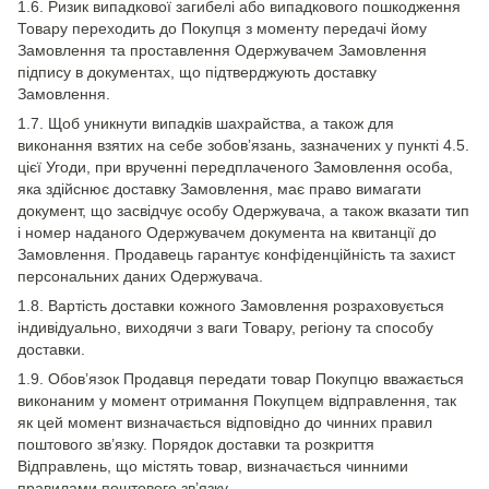
1.6. Ризик випадкової загибелі або випадкового пошкодження
Товару переходить до Покупця з моменту передачі йому
Замовлення та проставлення Одержувачем Замовлення
підпису в документах, що підтверджують доставку
Замовлення.
1.7. Щоб уникнути випадків шахрайства, а також для
виконання взятих на себе зобов’язань, зазначених у пункті 4.5.
цієї Угоди, при врученні передплаченого Замовлення особа,
яка здійснює доставку Замовлення, має право вимагати
документ, що засвідчує особу Одержувача, а також вказати тип
і номер наданого Одержувачем документа на квитанції до
Замовлення. Продавець гарантує конфіденційність та захист
персональних даних Одержувача.
1.8. Вартість доставки кожного Замовлення розраховується
індивідуально, виходячи з ваги Товару, регіону та способу
доставки.
1.9. Обов’язок Продавця передати товар Покупцю вважається
виконаним у момент отримання Покупцем відправлення, так
як цей момент визначається відповідно до чинних правил
поштового зв’язку. Порядок доставки та розкриття
Відправлень, що містять товар, визначається чинними
правилами поштового зв’язку.