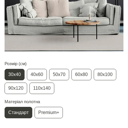
Розмір (см)
30х40
40х60
50х70
60х80
80х100
90х120
110х140
Матеріал полотна
Стандарт
Premium+