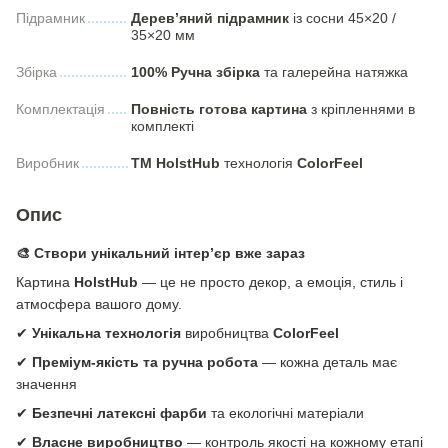
Підрамник
Дерев’яний підрамник
із сосни 45×20 /
35×20 мм
Збірка
100% Ручна збірка
та галерейна натяжка
Комплектація
Повність готова картина
з кріпленнями в
комплекті
Виробник
ТМ HolstHub
технологія
СolorFeel
Опис
🎨 Створи унікальний інтер’єр вже зараз
Картина
HolstHub
— це не просто декор, а емоція, стиль і
атмосфера вашого дому.
✔
Унікальна технологія
виробництва
ColorFeel
✔
Преміум-якість та ручна робота
— кожна деталь має
значення
✔
Безпечні латексні фарби
та екологічні матеріали
✔
Власне виробництво
— контроль якості на кожному етапі