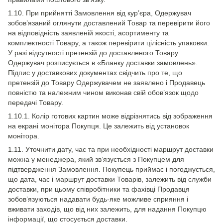
1.10. При прийнятті Замовлення від кур’єра, Одержувач
зобов’язаний оглянути доставлений Товар та перевірити його
на відповідність заявленій якості, асортименту та
комплектності Товару, а також перевірити цілісність упаковки.
У разі відсутності претензій до доставленого Товару
Одержувач розписується в «Бланку доставки замовлень».
Підпис у доставкових документах свідчить про те, що
претензій до Товару Одержувачем не заявлено і Продавець
повністю та належним чином виконав свій обов’язок щодо
передачі Товару.
1.10.1. Колір готових картин може відрізнятись від зображення
на екрані монітора Покупця. Це залежить від установок
монітора.
1.11. Уточнити дату, час та при необхідності маршрут доставки
можна у менеджера, який зв’язується з Покупцем для
підтвердження Замовлення. Покупець приймає і погоджується,
що дата, час і маршрут доставки Товарів, залежить від служби
доставки, при цьому співробітники та фахівці Продавця
зобов’язуються надавати будь-яке можливе сприяння і
вживати заходів, що від них залежить, для надання Покупцю
інформації, що стосується доставки.