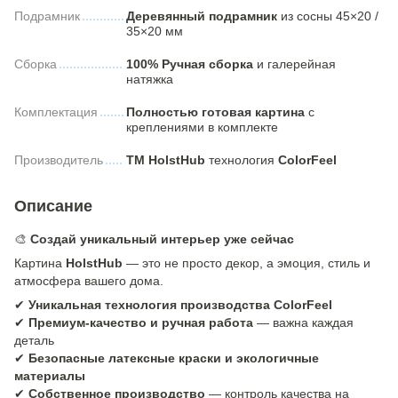
Подрамник
Деревянный подрамник
из сосны 45×20 /
35×20 мм
Сборка
100% Ручная сборка
и галерейная
натяжка
Комплектация
Полностью готовая картина
с
креплениями в комплекте
Производитель
ТМ HolstHub
технология
ColorFeel
Описание
🎨
Создай уникальный интерьер уже сейчас
Картина
HolstHub
— это не просто декор, а эмоция, стиль и
атмосфера вашего дома.
✔
Уникальная технология производства ColorFeel
✔
Премиум-качество и ручная работа
— важна каждая
деталь
✔
Безопасные латексные краски и экологичные
материалы
✔
Собственное производство
— контроль качества на