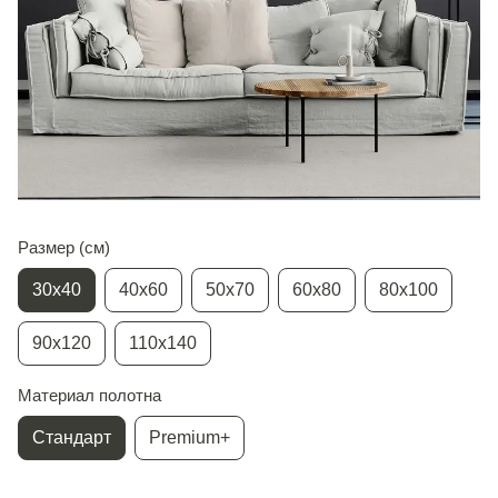
Размер (см)
30х40
40х60
50х70
60х80
80х100
90х120
110х140
Материал полотна
Стандарт
Premium+