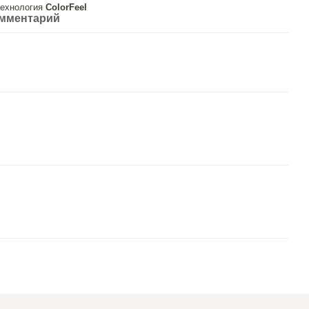
ехнология
ColorFeel
омментарий