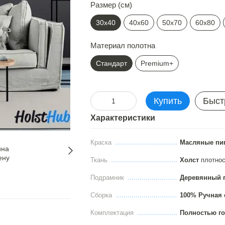
Размер (см)
30х40
40х60
50х70
60х80
Материал полотна
Стандарт
Premium+
Купить
Быст
Характеристики
Краска
Масляные пи
Ткань
Холст
плотно
Подрамник
Деревянный 
Сборка
100% Ручная 
Комплектация
Полностью го