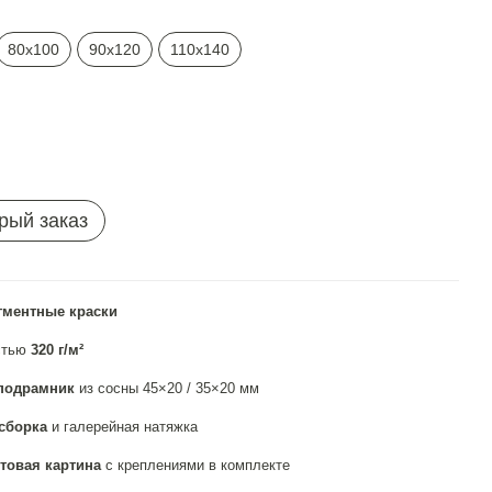
80х100
90х120
110х140
рый заказ
гментные краски
стью
320 г/м²
подрамник
из сосны 45×20 / 35×20 мм
сборка
и галерейная натяжка
товая картина
с креплениями в комплекте