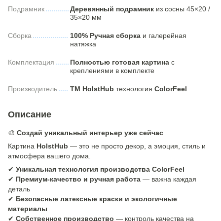
Подрамник
Деревянный подрамник
из сосны 45×20 /
35×20 мм
Сборка
100% Ручная сборка
и галерейная
натяжка
Комплектация
Полностью готовая картина
с
креплениями в комплекте
Производитель
ТМ HolstHub
технология
ColorFeel
Описание
🎨
Создай уникальный интерьер уже сейчас
Картина
HolstHub
— это не просто декор, а эмоция, стиль и
атмосфера вашего дома.
✔
Уникальная технология производства ColorFeel
✔
Премиум-качество и ручная работа
— важна каждая
деталь
✔
Безопасные латексные краски и экологичные
материалы
✔
Собственное производство
— контроль качества на