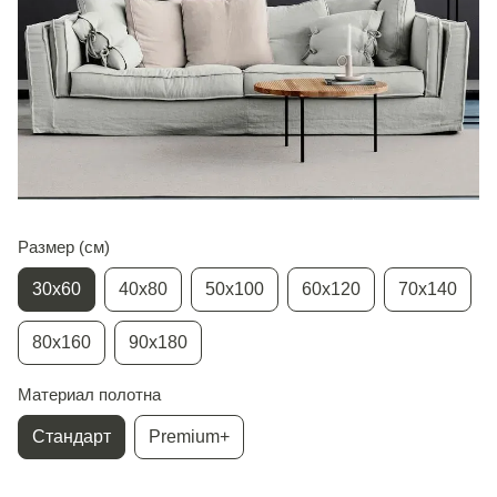
Размер (см)
30х60
40х80
50х100
60х120
70х140
80х160
90х180
Материал полотна
Стандарт
Premium+