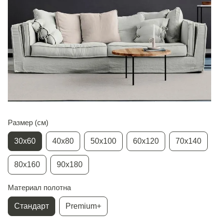
Размер (см)
30х60
40х80
50х100
60х120
70х140
80х160
90х180
Материал полотна
Стандарт
Premium+