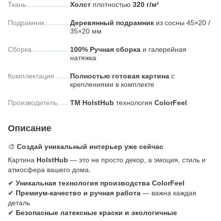
Ткань
Холст
плотностью
320 г/м²
Подрамник
Деревянный подрамник
из сосны 45×20 /
35×20 мм
Сборка
100% Ручная сборка
и галерейная
натяжка
Комплектация
Полностью готовая картина
с
креплениями в комплекте
Производитель
ТМ HolstHub
технология
ColorFeel
Описание
🎨
Создай уникальный интерьер уже сейчас
Картина
HolstHub
— это не просто декор, а эмоция, стиль и
атмосфера вашего дома.
✔
Уникальная технология производства ColorFeel
✔
Премиум-качество и ручная работа
— важна каждая
деталь
✔
Безопасные латексные краски и экологичные