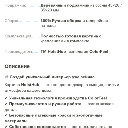
Подрамник
Деревянный подрамник
из сосны 45×20 /
35×20 мм
Сборка
100% Ручная сборка
и галерейная
натяжка
Комплектация
Полностью готовая картина
с
креплениями в комплекте
Производитель
ТМ HolstHub
технология
ColorFeel
Описание
🎨
Создай уникальный интерьер уже сейчас
Картина
HolstHub
— это не просто декор, а эмоция, стиль и
атмосфера вашего дома.
✔
Уникальная технология производства ColorFeel
✔
Премиум-качество и ручная работа
— важна каждая
деталь
✔
Безопасные латексные краски и экологичные
материалы
✔
Собственное производство
— контроль качества на