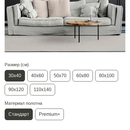
Размер (см)
30х40
40х60
50х70
60х80
80х100
90х120
110х140
Материал полотна
Стандарт
Premium+