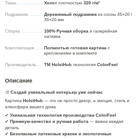
Ткань
Холст
плотностью
320 г/м²
Подрамник
Деревянный подрамник
из сосны 45×20 /
35×20 мм
Сборка
100% Ручная сборка
и галерейная
натяжка
Комплектация
Полностью готовая картина
с
креплениями в комплекте
Производитель
ТМ HolstHub
технология
ColorFeel
Описание
🎨
Создай уникальный интерьер уже сейчас
Картина
HolstHub
— это не просто декор, а эмоция, стиль и
атмосфера вашего дома.
✔
Уникальная технология производства ColorFeel
✔
Премиум-качество и ручная работа
— важна каждая
деталь
✔
Безопасные латексные краски и экологичные