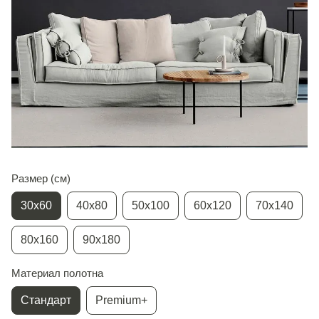
Размер (см)
30х60
40х80
50х100
60х120
70х140
80х160
90х180
Материал полотна
Стандарт
Premium+