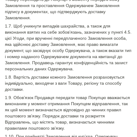
Замовлення та проставлення Одержувачем Замовлення
підпису в документах, що підтверджують доставку
Замовлення.
1.7. Щоб уникнути випадків шахрайства, а також для
виконання взятих на себе зобов’язань, зазначених у пункті 4.5.
цієї Угоди, при врученні передплаченого Замовлення особа,
яка здійснює доставку Замовлення, має право вимагати
документ, що засвідчує особу Одержувача, а також вказати тип
і номер наданого Одержувачем документа на квитанції до
Замовлення. Продавець гарантує конфіденційність та захист
персональних даних Одержувача.
1.8. Вартість доставки кожного Замовлення розраховується
індивідуально, виходячи з ваги Товару, регіону та способу
доставки.
1.9. Обов’язок Продавця передати товар Покупцю вважається
виконаним у момент отримання Покупцем відправлення, так
як цей момент визначається відповідно до чинних правил
поштового зв’язку. Порядок доставки та розкриття
Відправлень, що містять товар, визначається чинними
правилами поштового зв’язку.
1.10. При прийнятті Замовлення від кур’єра, Одержувач