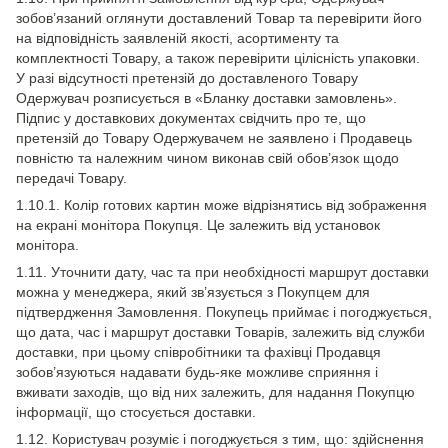
зобов’язаний оглянути доставлений Товар та перевірити його
на відповідність заявленій якості, асортименту та
комплектності Товару, а також перевірити цілісність упаковки.
У разі відсутності претензій до доставленого Товару
Одержувач розписується в «Бланку доставки замовлень».
Підпис у доставкових документах свідчить про те, що
претензій до Товару Одержувачем не заявлено і Продавець
повністю та належним чином виконав свій обов’язок щодо
передачі Товару.
1.10.1. Колір готових картин може відрізнятись від зображення
на екрані монітора Покупця. Це залежить від установок
монітора.
1.11. Уточнити дату, час та при необхідності маршрут доставки
можна у менеджера, який зв’язується з Покупцем для
підтвердження Замовлення. Покупець приймає і погоджується,
що дата, час і маршрут доставки Товарів, залежить від служби
доставки, при цьому співробітники та фахівці Продавця
зобов’язуються надавати будь-яке можливе сприяння і
вживати заходів, що від них залежить, для надання Покупцю
інформації, що стосується доставки.
1.12. Користувач розуміє і погоджується з тим, що: здійснення