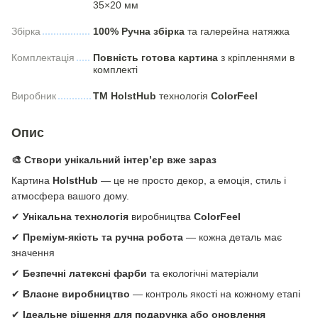
35×20 мм
Збірка
100% Ручна збірка
та галерейна натяжка
Комплектація
Повність готова картина
з кріпленнями в
комплекті
Виробник
ТМ HolstHub
технологія
СolorFeel
Опис
🎨 Створи унікальний інтер’єр вже зараз
Картина
HolstHub
— це не просто декор, а емоція, стиль і
атмосфера вашого дому.
✔
Унікальна технологія
виробництва
ColorFeel
✔
Преміум-якість та ручна робота
— кожна деталь має
значення
✔
Безпечні латексні фарби
та екологічні матеріали
✔
Власне виробництво
— контроль якості на кожному етапі
✔
Ідеальне рішення для подарунка або оновлення