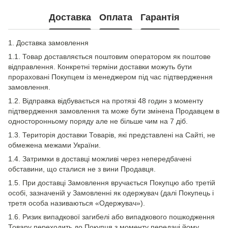
Доставка
Оплата
Гарантія
1. Доставка замовлення
1.1. Товар доставляється поштовим оператором як поштове
відправлення. Конкретні терміни доставки можуть бути
прораховані Покупцем із менеджером під час підтвердження
замовлення.
1.2. Відправка відбувається на протязі 48 годин з моменту
підтвердження замовлення та може бути змінена Продавцем в
односторонньому поряду але не більше чим на 7 діб.
1.3. Територія доставки Товарів, які представлені на Сайті, не
обмежена межами України.
1.4. Затримки в доставці можливі через непередбачені
обставини, що сталися не з вини Продавця.
1.5. При доставці Замовлення вручається Покупцю або третій
особі, зазначеній у Замовленні як одержувач (далі Покупець і
третя особа називаються «Одержувач»).
1.6. Ризик випадкової загибелі або випадкового пошкодження
Товару переходить до Покупця з моменту передачі йому