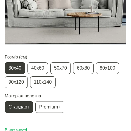
Розмір (см)
30х40
40х60
50х70
60х80
80х100
90х120
110х140
Матеріал полотна
Стандарт
Premium+
В наявності