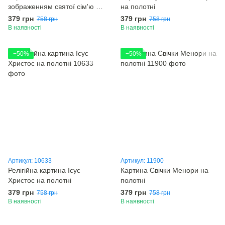
зображенням святої сім'ю на
на полотні
полотні
379 грн
379 грн
758 грн
758 грн
В наявності
В наявності
−50%
−50%
Артикул: 10633
Артикул: 11900
Релігійна картина Ісус
Картина Свічки Менори на
Христос на полотні
полотні
379 грн
379 грн
758 грн
758 грн
В наявності
В наявності