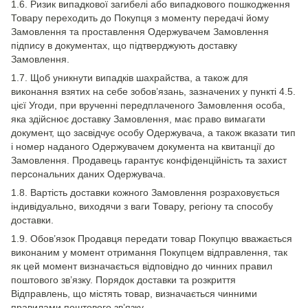
1.6. Ризик випадкової загибелі або випадкового пошкодження
Товару переходить до Покупця з моменту передачі йому
Замовлення та проставлення Одержувачем Замовлення
підпису в документах, що підтверджують доставку
Замовлення.
1.7. Щоб уникнути випадків шахрайства, а також для
виконання взятих на себе зобов’язань, зазначених у пункті 4.5.
цієї Угоди, при врученні передплаченого Замовлення особа,
яка здійснює доставку Замовлення, має право вимагати
документ, що засвідчує особу Одержувача, а також вказати тип
і номер наданого Одержувачем документа на квитанції до
Замовлення. Продавець гарантує конфіденційність та захист
персональних даних Одержувача.
1.8. Вартість доставки кожного Замовлення розраховується
індивідуально, виходячи з ваги Товару, регіону та способу
доставки.
1.9. Обов’язок Продавця передати товар Покупцю вважається
виконаним у момент отримання Покупцем відправлення, так
як цей момент визначається відповідно до чинних правил
поштового зв’язку. Порядок доставки та розкриття
Відправлень, що містять товар, визначається чинними
правилами поштового зв’язку.