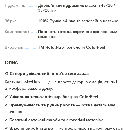
Підрамник
Дерев’яний підрамник
із сосни 45×20 /
35×20 мм
Збірка
100% Ручна збірка
та галерейна натяжка
Комплектація
Повність готова картина
з кріпленнями в
комплекті
Виробник
ТМ HolstHub
технологія
СolorFeel
Опис
🎨 Створи унікальний інтер’єр вже зараз
Картина
HolstHub
— це не просто декор, а емоція, стиль і
атмосфера вашого дому.
✔
Унікальна технологія
виробництва
ColorFeel
✔
Преміум-якість та ручна робота
— кожна деталь має
значення
✔
Безпечні латексні фарби
та екологічні матеріали
✔
Власне виробництво
— контроль якості на кожному етапі