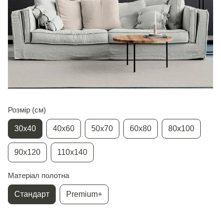
Розмір (см)
30х40
40х60
50х70
60х80
80х100
90х120
110х140
Матеріал полотна
Стандарт
Premium+