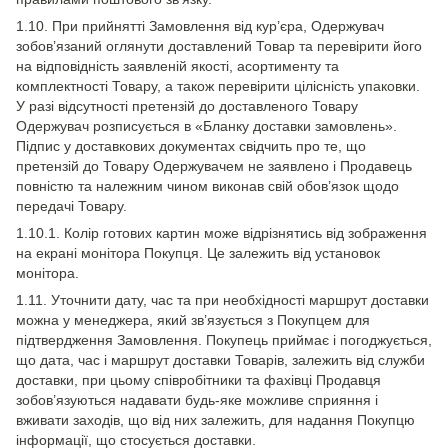
1.10. При прийнятті Замовлення від кур’єра, Одержувач
зобов’язаний оглянути доставлений Товар та перевірити його
на відповідність заявленій якості, асортименту та
комплектності Товару, а також перевірити цілісність упаковки.
У разі відсутності претензій до доставленого Товару
Одержувач розписується в «Бланку доставки замовлень».
Підпис у доставкових документах свідчить про те, що
претензій до Товару Одержувачем не заявлено і Продавець
повністю та належним чином виконав свій обов’язок щодо
передачі Товару.
1.10.1. Колір готових картин може відрізнятись від зображення
на екрані монітора Покупця. Це залежить від установок
монітора.
1.11. Уточнити дату, час та при необхідності маршрут доставки
можна у менеджера, який зв’язується з Покупцем для
підтвердження Замовлення. Покупець приймає і погоджується,
що дата, час і маршрут доставки Товарів, залежить від служби
доставки, при цьому співробітники та фахівці Продавця
зобов’язуються надавати будь-яке можливе сприяння і
вживати заходів, що від них залежить, для надання Покупцю
інформації, що стосується доставки.