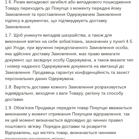
1.6. Ризик випадкової загибелі або випадкового пошкодження
Товару переходить до Покупця з моменту передачі йому
Замовлення та проставлення Одержувачем Замовлення
підпису в документах, що підтверджують доставку
Замовлення.
1.7. Щоб уникнути випадків шахрайства, а також для
виконання взятих на себе зобов’язань, зазначених у пункті 4.5.
цієї Угоди, при врученні передплаченого Замовлення особа,
яка здійснює доставку Замовлення, має право вимагати
документ, що засвідчує особу Одержувача, а також вказати тип
і номер наданого Одержувачем документа на квитанції до
Замовлення. Продавець гарантує конфіденційність та захист
персональних даних Одержувача.
1.8. Вартість доставки кожного Замовлення розраховується
індивідуально, виходячи з ваги Товару, регіону та способу
доставки.
1.9. Обов’язок Продавця передати товар Покупцю вважається
виконаним у момент отримання Покупцем відправлення, так
як цей момент визначається відповідно до чинних правил
поштового зв’язку. Порядок доставки та розкриття
Відправлень, що містять товар, визначається чинними
правилами поштового зв’язку.