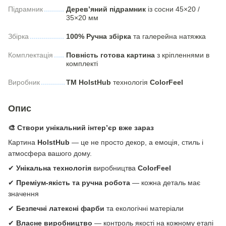
Підрамник
Дерев’яний підрамник
із сосни 45×20 /
35×20 мм
Збірка
100% Ручна збірка
та галерейна натяжка
Комплектація
Повність готова картина
з кріпленнями в
комплекті
Виробник
ТМ HolstHub
технологія
СolorFeel
Опис
🎨 Створи унікальний інтер’єр вже зараз
Картина
HolstHub
— це не просто декор, а емоція, стиль і
атмосфера вашого дому.
✔
Унікальна технологія
виробництва
ColorFeel
✔
Преміум-якість та ручна робота
— кожна деталь має
значення
✔
Безпечні латексні фарби
та екологічні матеріали
✔
Власне виробництво
— контроль якості на кожному етапі