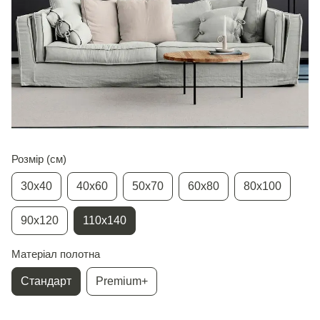
Розмір (см)
30х40
40х60
50х70
60х80
80х100
90х120
110х140
Матеріал полотна
Стандарт
Premium+