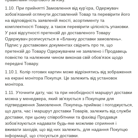
1.10. При прийнятті Замовлення від кур’єра, Одержувач
зобов’язаний оглянути доставлений Товар та перевірити його
на відповідність заявленій якості, асортименту та
комплектності Товару, а також перевірити цілісність упаковки.
У разі відсутності претензій до доставленого Товару
Одержувач розписується в «Бланку доставки замовлень».
Підпис у доставкових документах свідчить про те, що
претензій до Товару Одержувачем не заявлено і Продавець
повністю та належним чином виконав свій обов’язок щодо
передачі Товару.
1.10.1. Колір готових картин може відрізнятись від зображення
на екрані монітора Покупця. Це залежить від установок
монітора.
1.11. Уточнити дату, час та при необхідності маршрут доставки
можна у менеджера, який зв’язується з Покупцем для
підтвердження Замовлення. Покупець приймає і погоджується,
що дата, час і маршрут доставки Товарів, залежить від служби
доставки, при цьому співробітники та фахівці Продавця
зобов’язуються надавати будь-яке можливе сприяння і
вживати заходів, що від них залежить, для надання Покупцю
інформації, що стосується доставки.