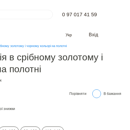
0 97 017 41 59
Вхід
Укр
ібному золотому і чорному кольорі на полотні
я в срібному золотому і
а полотні
к
Порівняти
В бажання
ої знижки