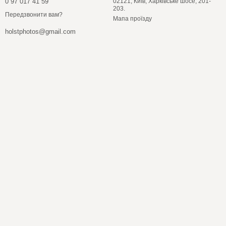
0 97 017 41 59
02121, Київ, Харківське шосе, 201-
203.
Передзвонити вам?
Мапа проїзду
holstphotos@gmail.com