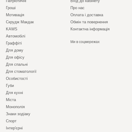
Патріотичні
Вхід до кабінету
Гроші
Про нас
Мотивація
Оплата і доставка
Скрудж Макдак
Обмін та повернення
KAWS
Контактна інформація
Автомобілі
Ми в соцмережах
Граффіті
Для дому
Для офісу
Для спальні
Для стоматології
Особистості
Губи
Для кухні
Міста
Монополія
Знаки зодіаку
Спорт
Інтер'єрні