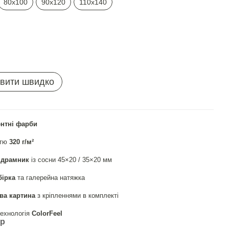
80х100
90х120
110х140
вити швидко
ентні фарби
стю
320 г/м²
ідрамник
із сосни 45×20 / 35×20 мм
бірка
та галерейна натяжка
ва картина
з кріпленнями в комплекті
ехнологія
СolorFeel
ар