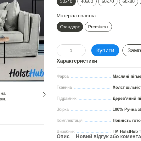
30х40
40х60
50х70
60х80
Матеріал полотна
Стандарт
Premium+
Купити
Замо
Характеристики
Фарба
Масляні пігм
Тканина
Холст
щільні
Підрамник
Дерев’яний п
Збірка
100% Ручна з
Комплектація
Повність гото
Виробник
ТМ HolstHub
т
Опис
Новий відгук або комент