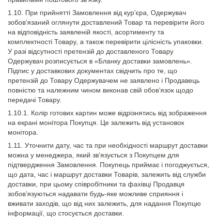
1.10. При прийнятті Замовлення від кур’єра, Одержувач
зобов’язаний оглянути доставлений Товар та перевірити його
на відповідність заявленій якості, асортименту та
комплектності Товару, а також перевірити цілісність упаковки.
У разі відсутності претензій до доставленого Товару
Одержувач розписується в «Бланку доставки замовлень».
Підпис у доставкових документах свідчить про те, що
претензій до Товару Одержувачем не заявлено і Продавець
повністю та належним чином виконав свій обов’язок щодо
передачі Товару.
1.10.1. Колір готових картин може відрізнятись від зображення
на екрані монітора Покупця. Це залежить від установок
монітора.
1.11. Уточнити дату, час та при необхідності маршрут доставки
можна у менеджера, який зв’язується з Покупцем для
підтвердження Замовлення. Покупець приймає і погоджується,
що дата, час і маршрут доставки Товарів, залежить від служби
доставки, при цьому співробітники та фахівці Продавця
зобов’язуються надавати будь-яке можливе сприяння і
вживати заходів, що від них залежить, для надання Покупцю
інформації, що стосується доставки.