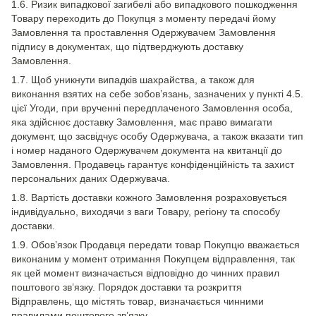
1.6. Ризик випадкової загибелі або випадкового пошкодження
Товару переходить до Покупця з моменту передачі йому
Замовлення та проставлення Одержувачем Замовлення
підпису в документах, що підтверджують доставку
Замовлення.
1.7. Щоб уникнути випадків шахрайства, а також для
виконання взятих на себе зобов’язань, зазначених у пункті 4.5.
цієї Угоди, при врученні передплаченого Замовлення особа,
яка здійснює доставку Замовлення, має право вимагати
документ, що засвідчує особу Одержувача, а також вказати тип
і номер наданого Одержувачем документа на квитанції до
Замовлення. Продавець гарантує конфіденційність та захист
персональних даних Одержувача.
1.8. Вартість доставки кожного Замовлення розраховується
індивідуально, виходячи з ваги Товару, регіону та способу
доставки.
1.9. Обов’язок Продавця передати товар Покупцю вважається
виконаним у момент отримання Покупцем відправлення, так
як цей момент визначається відповідно до чинних правил
поштового зв’язку. Порядок доставки та розкриття
Відправлень, що містять товар, визначається чинними
правилами поштового зв’язку.