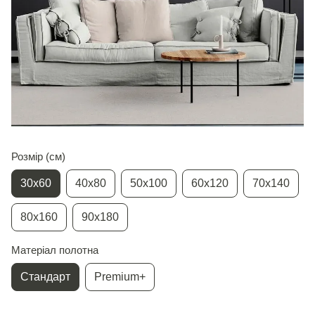
Розмір (см)
30х60
40х80
50х100
60х120
70х140
80х160
90х180
Матеріал полотна
Стандарт
Premium+