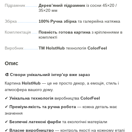
Підрамник
Дерев’яний підрамник
із сосни 45×20 /
35×20 мм
Збірка
100% Ручна збірка
та галерейна натяжка
Комплектація
Повність готова картина
з кріпленнями в
комплекті
Виробник
ТМ HolstHub
технологія
СolorFeel
Опис
🎨 Створи унікальний інтер’єр вже зараз
Картина
HolstHub
— це не просто декор, а емоція, стиль і
атмосфера вашого дому.
✔
Унікальна технологія
виробництва
ColorFeel
✔
Преміум-якість та ручна робота
— кожна деталь має
значення
✔
Безпечні латексні фарби
та екологічні матеріали
✔
Власне виробництво
— контроль якості на кожному етапі