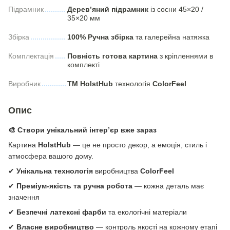
Підрамник
Дерев’яний підрамник
із сосни 45×20 /
35×20 мм
Збірка
100% Ручна збірка
та галерейна натяжка
Комплектація
Повність готова картина
з кріпленнями в
комплекті
Виробник
ТМ HolstHub
технологія
СolorFeel
Опис
🎨 Створи унікальний інтер’єр вже зараз
Картина
HolstHub
— це не просто декор, а емоція, стиль і
атмосфера вашого дому.
✔
Унікальна технологія
виробництва
ColorFeel
✔
Преміум-якість та ручна робота
— кожна деталь має
значення
✔
Безпечні латексні фарби
та екологічні матеріали
✔
Власне виробництво
— контроль якості на кожному етапі