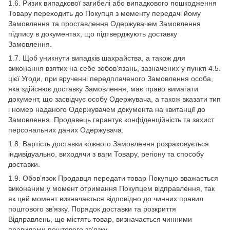
1.6. Ризик випадкової загибелі або випадкового пошкодження
Товару переходить до Покупця з моменту передачі йому
Замовлення та проставлення Одержувачем Замовлення
підпису в документах, що підтверджують доставку
Замовлення.
1.7. Щоб уникнути випадків шахрайства, а також для
виконання взятих на себе зобов’язань, зазначених у пункті 4.5.
цієї Угоди, при врученні передплаченого Замовлення особа,
яка здійснює доставку Замовлення, має право вимагати
документ, що засвідчує особу Одержувача, а також вказати тип
і номер наданого Одержувачем документа на квитанції до
Замовлення. Продавець гарантує конфіденційність та захист
персональних даних Одержувача.
1.8. Вартість доставки кожного Замовлення розраховується
індивідуально, виходячи з ваги Товару, регіону та способу
доставки.
1.9. Обов’язок Продавця передати товар Покупцю вважається
виконаним у момент отримання Покупцем відправлення, так
як цей момент визначається відповідно до чинних правил
поштового зв’язку. Порядок доставки та розкриття
Відправлень, що містять товар, визначається чинними
правилами поштового зв’язку.