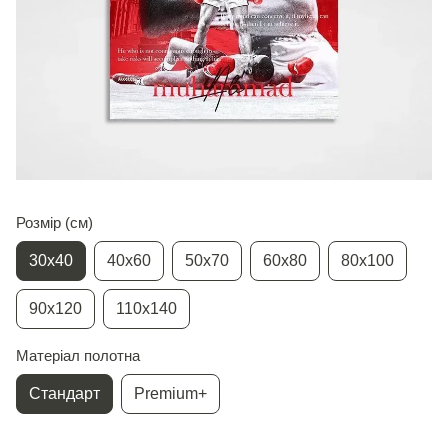
Розмір (см)
30х40
40х60
50х70
60х80
80х100
90х120
110х140
Матеріал полотна
Стандарт
Premium+