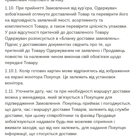
1.10. При прийнятті Замовлення від кур’єра, Одержувач
зобов’язаний оглянути доставлений Товар та перевірити його
на відповідність заявленій якості, асортименту та
комплектності Товару, а також перевірити цілісність упаковки.
У разі відсутності претензій до доставленого Товару
Одержувач розписується в «Бланку доставки замовлень».
Підпис у доставкових документах свідчить про те, що
претензій до Товару Одержувачем не заявлено і Продавець
повністю та належним чином виконав свій обов’язок щодо
передачі Товару.
1.10.1. Колір готових картин може відрізнятись від зображення
на екрані монітора Покупця. Це залежить від установок
монітора.
1.11. Уточнити дату, час та при необхідності маршрут доставки
можна у менеджера, який зв’язується з Покупцем для
підтвердження Замовлення. Покупець приймає і погоджується,
що дата, час і маршрут доставки Товарів, залежить від служби
доставки, при цьому співробітники та фахівці Продавця
зобов’язуються надавати будь-яке можливе сприяння і
вживати заходів, що від них залежить, для надання Покупцю
інформації, що стосується доставки.