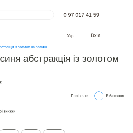
0 97 017 41 59
Вхід
Укр
стракція із золотом на полотні
синя абстракція із золотом
к
Порівняти
В бажання
ої знижки