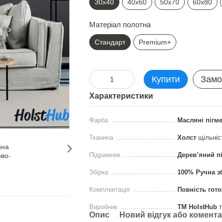
30х40
40х60
50х70
60х80
Матеріал полотна
Стандарт
Premium+
Купити
Замо
Характеристики
Фарба
Масляні пігм
Тканина
Холст
щільні
Підрамник
Дерев’яний п
Збірка
100% Ручна з
Комплектація
Повність гото
Виробник
ТМ HolstHub
т
Опис
Новий відгук або комент