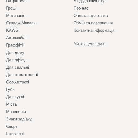
Патріотичні
Вхід до кабінету
Гроші
Про нас
Мотивація
Оплата і доставка
Скрудж Макдак
Обмін та повернення
KAWS
Контактна інформація
Автомобілі
Ми в соцмережах
Граффіті
Для дому
Для офісу
Для спальні
Для стоматології
Особистості
Губи
Для кухні
Міста
Монополія
Знаки зодіаку
Спорт
Інтер'єрні