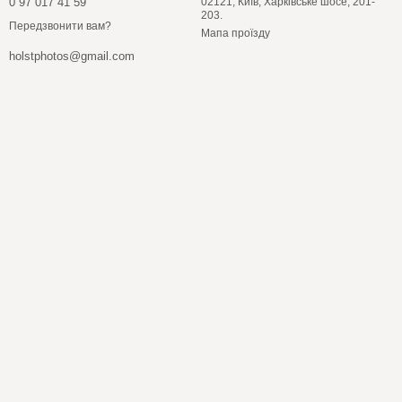
0 97 017 41 59
02121, Київ, Харківське шосе, 201-
203.
Передзвонити вам?
Мапа проїзду
holstphotos@gmail.com