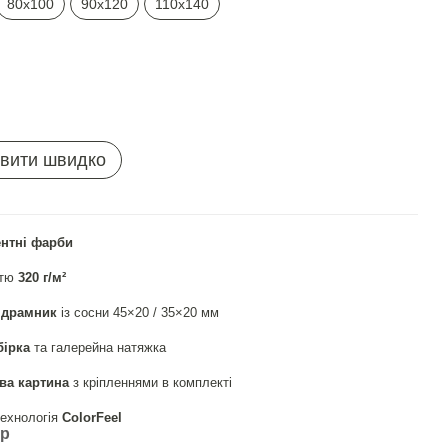
80х100
90х120
110х140
вити швидко
ентні фарби
стю
320 г/м²
ідрамник
із сосни 45×20 / 35×20 мм
бірка
та галерейна натяжка
ва картина
з кріпленнями в комплекті
ехнологія
СolorFeel
ар