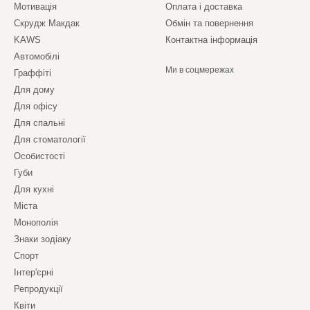
Мотивація
Оплата і доставка
Скрудж Макдак
Обмін та повернення
KAWS
Контактна інформація
Автомобілі
Ми в соцмережах
Граффіті
Для дому
Для офісу
Для спальні
Для стоматології
Особистості
Губи
Для кухні
Міста
Монополія
Знаки зодіаку
Спорт
Інтер'єрні
Репродукції
Квіти