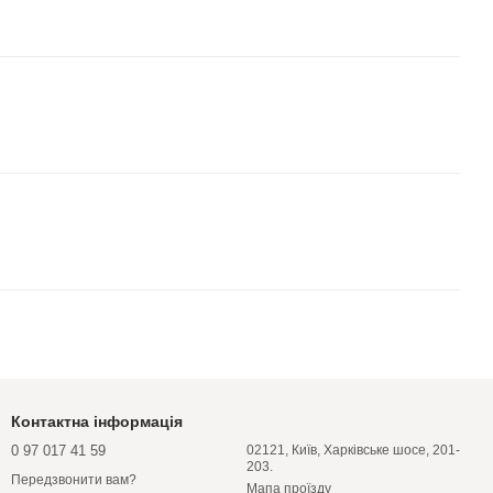
Контактна інформація
0 97 017 41 59
02121, Київ, Харківське шосе, 201-
203.
Передзвонити вам?
Мапа проїзду