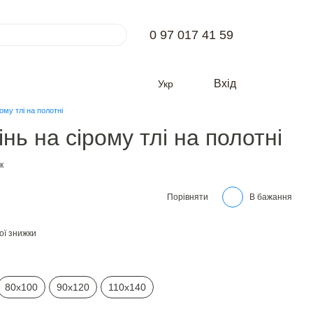
0 97 017 41 59
Вхід
Укр
ому тлі на полотні
нь на сірому тлі на полотні
к
Порівняти
В бажання
ої знижки
80х100
90х120
110х140