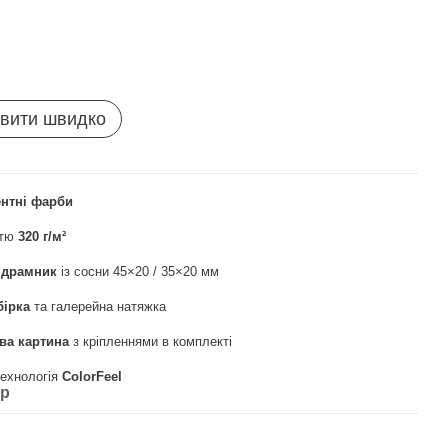
вити швидко
ентні фарби
стю
320 г/м²
ідрамник
із сосни 45×20 / 35×20 мм
бірка
та галерейна натяжка
ва картина
з кріпленнями в комплекті
ехнологія
СolorFeel
ар