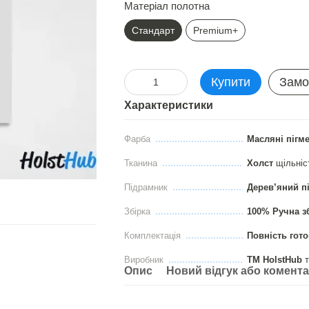
Матеріал полотна
Стандарт
Premium+
Купити
Замо
Характеристики
Фарба
Масляні пігм
Тканина
Холст
щільні
Підрамник
Дерев’яний п
Збірка
100% Ручна з
Комплектація
Повність гото
Виробник
ТМ HolstHub
т
Опис
Новий відгук або комент