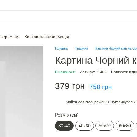
овернення
Контактна інформація
Головна
Тварини
Картина Чорний кінь на сір
Картина Чорний кі
В наявності
Артикул: 11402
Написати відгу
379 грн
758 грн
Увійти
для відображення накопичувальн
%
Розмір (см)
30х40
40х60
50х70
60х80