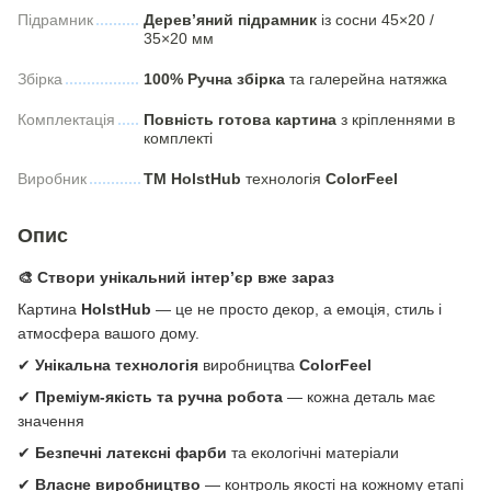
Підрамник
Дерев’яний підрамник
із сосни 45×20 /
35×20 мм
Збірка
100% Ручна збірка
та галерейна натяжка
Комплектація
Повність готова картина
з кріпленнями в
комплекті
Виробник
ТМ HolstHub
технологія
СolorFeel
Опис
🎨 Створи унікальний інтер’єр вже зараз
Картина
HolstHub
— це не просто декор, а емоція, стиль і
атмосфера вашого дому.
✔
Унікальна технологія
виробництва
ColorFeel
✔
Преміум-якість та ручна робота
— кожна деталь має
значення
✔
Безпечні латексні фарби
та екологічні матеріали
✔
Власне виробництво
— контроль якості на кожному етапі