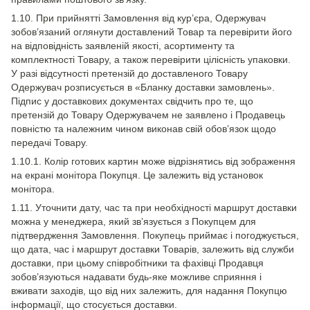
1.10. При прийнятті Замовлення від кур’єра, Одержувач
зобов’язаний оглянути доставлений Товар та перевірити його
на відповідність заявленій якості, асортименту та
комплектності Товару, а також перевірити цілісність упаковки.
У разі відсутності претензій до доставленого Товару
Одержувач розписується в «Бланку доставки замовлень».
Підпис у доставкових документах свідчить про те, що
претензій до Товару Одержувачем не заявлено і Продавець
повністю та належним чином виконав свій обов’язок щодо
передачі Товару.
1.10.1. Колір готових картин може відрізнятись від зображення
на екрані монітора Покупця. Це залежить від установок
монітора.
1.11. Уточнити дату, час та при необхідності маршрут доставки
можна у менеджера, який зв’язується з Покупцем для
підтвердження Замовлення. Покупець приймає і погоджується,
що дата, час і маршрут доставки Товарів, залежить від служби
доставки, при цьому співробітники та фахівці Продавця
зобов’язуються надавати будь-яке можливе сприяння і
вживати заходів, що від них залежить, для надання Покупцю
інформації, що стосується доставки.