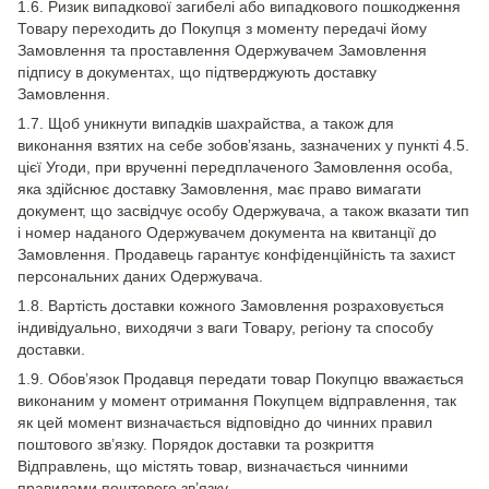
1.6. Ризик випадкової загибелі або випадкового пошкодження
Товару переходить до Покупця з моменту передачі йому
Замовлення та проставлення Одержувачем Замовлення
підпису в документах, що підтверджують доставку
Замовлення.
1.7. Щоб уникнути випадків шахрайства, а також для
виконання взятих на себе зобов’язань, зазначених у пункті 4.5.
цієї Угоди, при врученні передплаченого Замовлення особа,
яка здійснює доставку Замовлення, має право вимагати
документ, що засвідчує особу Одержувача, а також вказати тип
і номер наданого Одержувачем документа на квитанції до
Замовлення. Продавець гарантує конфіденційність та захист
персональних даних Одержувача.
1.8. Вартість доставки кожного Замовлення розраховується
індивідуально, виходячи з ваги Товару, регіону та способу
доставки.
1.9. Обов’язок Продавця передати товар Покупцю вважається
виконаним у момент отримання Покупцем відправлення, так
як цей момент визначається відповідно до чинних правил
поштового зв’язку. Порядок доставки та розкриття
Відправлень, що містять товар, визначається чинними
правилами поштового зв’язку.