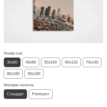
Розмір (см)
30х60
40х80
50х100
60х120
70х140
80х160
90х180
Матеріал полотна
Стандарт
Premium+