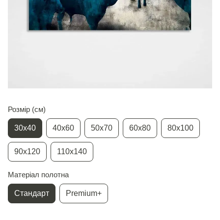
Розмір (см)
30х40
40х60
50х70
60х80
80х100
90х120
110х140
Матеріал полотна
Стандарт
Premium+