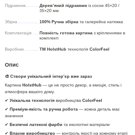
Підрамник
Дерев’яний підрамник
із сосни 45×20 /
35×20 мм
Збірка
100% Ручна збірка
та галерейна натяжка
Комплектація
Повність готова картина
з кріпленнями в
комплекті
Виробник
ТМ HolstHub
технологія
СolorFeel
Опис
🎨 Створи унікальний інтер’єр вже зараз
Картина
HolstHub
— це не просто декор, а емоція, стиль і
атмосфера вашого дому.
✔
Унікальна технологія
виробництва
ColorFeel
✔
Преміум-якість та ручна робота
— кожна деталь має
значення
✔
Безпечні латексні фарби
та екологічні матеріали
✔
Власне виробництво
— контроль якості на кожному етапі