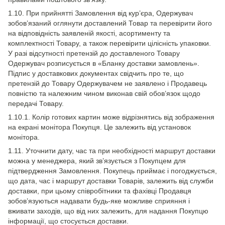
1.10. При прийнятті Замовлення від кур’єра, Одержувач
зобов’язаний оглянути доставлений Товар та перевірити його
на відповідність заявленій якості, асортименту та
комплектності Товару, а також перевірити цілісність упаковки.
У разі відсутності претензій до доставленого Товару
Одержувач розписується в «Бланку доставки замовлень».
Підпис у доставкових документах свідчить про те, що
претензій до Товару Одержувачем не заявлено і Продавець
повністю та належним чином виконав свій обов’язок щодо
передачі Товару.
1.10.1. Колір готових картин може відрізнятись від зображення
на екрані монітора Покупця. Це залежить від установок
монітора.
1.11. Уточнити дату, час та при необхідності маршрут доставки
можна у менеджера, який зв’язується з Покупцем для
підтвердження Замовлення. Покупець приймає і погоджується,
що дата, час і маршрут доставки Товарів, залежить від служби
доставки, при цьому співробітники та фахівці Продавця
зобов’язуються надавати будь-яке можливе сприяння і
вживати заходів, що від них залежить, для надання Покупцю
інформації, що стосується доставки.