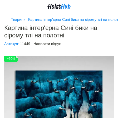
Тварини
Картина інтер'єрна Сині бики на сірому тлі на полот
Картина інтер'єрна Сині бики на
сірому тлі на полотні
Артикул:
11449
Написати відгук
−50%