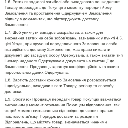
1.6. Ризик випадкової загибелі або випадкового пошкодження
Товару переходить до Покупця з моменту передачі йому
Замовлення та проставлення Одержувачем Замовлення
підпису в документах, що підтверджують доставку
Замовлення.
1.7. Щоб уникнути випадків шахрайства, а також для
виконання взятих на себе зобов’язань, зазначених у пункті 4.5.
цієї Угоди, при врученні передплаченого Замовлення особа,
яка здійснює доставку Замовлення, має право вимагати
документ, що засвідчує особу Одержувача, а також вказати тип
і номер наданого Одержувачем документа на квитанції до
Замовлення. Продавець гарантує конфіденційність та захист
персональних даних Одержувача.
1.8. Вартість доставки кожного Замовлення розраховується
індивідуально, виходячи з ваги Товару, регіону та способу
доставки.
1.9. Обов’язок Продавця передати товар Покупцю вважається
виконаним у момент отримання Покупцем відправлення, так
як цей момент визначається відповідно до чинних правил
поштового зв’язку. Порядок доставки та розкриття
Відправлень, що містять товар, визначається чинними
правилами поштового зв’язку.