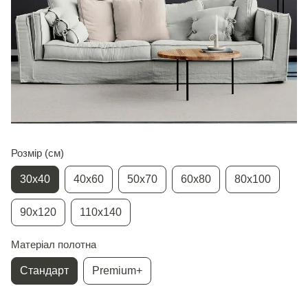
Розмір (см)
30х40
40х60
50х70
60х80
80х100
90х120
110х140
Матеріал полотна
Стандарт
Premium+