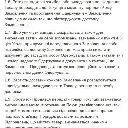
1.6. Ризик випадкової загибелі або випадкового пошкодження
Товару переходить до Покупця з моменту передачі йому
Замовлення та проставлення Одержувачем Замовлення
підпису в документах, що підтверджують доставку
Замовлення.
1.7. Щоб уникнути випадків шахрайства, а також для
виконання взятих на себе зобов’язань, зазначених у пункті 4.5.
цієї Угоди, при врученні передплаченого Замовлення особа,
яка здійснює доставку Замовлення, має право вимагати
документ, що засвідчує особу Одержувача, а також вказати тип
і номер наданого Одержувачем документа на квитанції до
Замовлення. Продавець гарантує конфіденційність та захист
персональних даних Одержувача.
1.8. Вартість доставки кожного Замовлення розраховується
індивідуально, виходячи з ваги Товару, регіону та способу
доставки.
1.9. Обов’язок Продавця передати товар Покупцю вважається
виконаним у момент отримання Покупцем відправлення, так
як цей момент визначається відповідно до чинних правил
поштового зв’язку. Порядок доставки та розкриття
Відправлень, що містять товар, визначається чинними
правилами поштового зв’язку.