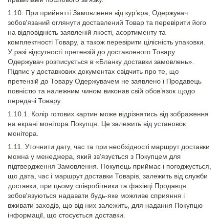
1.10. При прийнятті Замовлення від кур’єра, Одержувач
зобов’язаний оглянути доставлений Товар та перевірити його
на відповідність заявленій якості, асортименту та
комплектності Товару, а також перевірити цілісність упаковки.
У разі відсутності претензій до доставленого Товару
Одержувач розписується в «Бланку доставки замовлень».
Підпис у доставкових документах свідчить про те, що
претензій до Товару Одержувачем не заявлено і Продавець
повністю та належним чином виконав свій обов’язок щодо
передачі Товару.
1.10.1. Колір готових картин може відрізнятись від зображення
на екрані монітора Покупця. Це залежить від установок
монітора.
1.11. Уточнити дату, час та при необхідності маршрут доставки
можна у менеджера, який зв’язується з Покупцем для
підтвердження Замовлення. Покупець приймає і погоджується,
що дата, час і маршрут доставки Товарів, залежить від служби
доставки, при цьому співробітники та фахівці Продавця
зобов’язуються надавати будь-яке можливе сприяння і
вживати заходів, що від них залежить, для надання Покупцю
інформації, що стосується доставки.