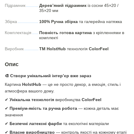
Підрамник
Дерев’яний підрамник
із сосни 45×20 /
35×20 мм
Збірка
100% Ручна збірка
та галерейна натяжка
Комплектація
Повність готова картина
з кріпленнями в
комплекті
Виробник
ТМ HolstHub
технологія
СolorFeel
Опис
🎨 Створи унікальний інтер’єр вже зараз
Картина
HolstHub
— це не просто декор, а емоція, стиль і
атмосфера вашого дому.
✔
Унікальна технологія
виробництва
ColorFeel
✔
Преміум-якість та ручна робота
— кожна деталь має
значення
✔
Безпечні латексні фарби
та екологічні матеріали
✔
Власне виробництво
— контроль якості на кожному етапі