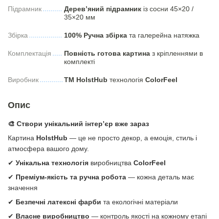
Підрамник
Дерев’яний підрамник
із сосни 45×20 /
35×20 мм
Збірка
100% Ручна збірка
та галерейна натяжка
Комплектація
Повність готова картина
з кріпленнями в
комплекті
Виробник
ТМ HolstHub
технологія
СolorFeel
Опис
🎨 Створи унікальний інтер’єр вже зараз
Картина
HolstHub
— це не просто декор, а емоція, стиль і
атмосфера вашого дому.
✔
Унікальна технологія
виробництва
ColorFeel
✔
Преміум-якість та ручна робота
— кожна деталь має
значення
✔
Безпечні латексні фарби
та екологічні матеріали
✔
Власне виробництво
— контроль якості на кожному етапі