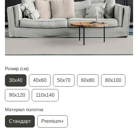
Розмір (см)
30х40
40х60
50х70
60х80
80х100
90х120
110х140
Матеріал полотна
Стандарт
Premium+