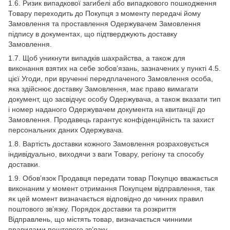
1.6. Ризик випадкової загибелі або випадкового пошкодження
Товару переходить до Покупця з моменту передачі йому
Замовлення та проставлення Одержувачем Замовлення
підпису в документах, що підтверджують доставку
Замовлення.
1.7. Щоб уникнути випадків шахрайства, а також для
виконання взятих на себе зобов’язань, зазначених у пункті 4.5.
цієї Угоди, при врученні передплаченого Замовлення особа,
яка здійснює доставку Замовлення, має право вимагати
документ, що засвідчує особу Одержувача, а також вказати тип
і номер наданого Одержувачем документа на квитанції до
Замовлення. Продавець гарантує конфіденційність та захист
персональних даних Одержувача.
1.8. Вартість доставки кожного Замовлення розраховується
індивідуально, виходячи з ваги Товару, регіону та способу
доставки.
1.9. Обов’язок Продавця передати товар Покупцю вважається
виконаним у момент отримання Покупцем відправлення, так
як цей момент визначається відповідно до чинних правил
поштового зв’язку. Порядок доставки та розкриття
Відправлень, що містять товар, визначається чинними
правилами поштового зв’язку.