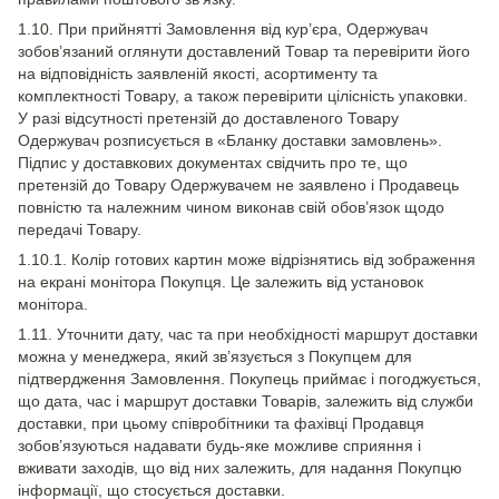
1.10. При прийнятті Замовлення від кур’єра, Одержувач
зобов’язаний оглянути доставлений Товар та перевірити його
на відповідність заявленій якості, асортименту та
комплектності Товару, а також перевірити цілісність упаковки.
У разі відсутності претензій до доставленого Товару
Одержувач розписується в «Бланку доставки замовлень».
Підпис у доставкових документах свідчить про те, що
претензій до Товару Одержувачем не заявлено і Продавець
повністю та належним чином виконав свій обов’язок щодо
передачі Товару.
1.10.1. Колір готових картин може відрізнятись від зображення
на екрані монітора Покупця. Це залежить від установок
монітора.
1.11. Уточнити дату, час та при необхідності маршрут доставки
можна у менеджера, який зв’язується з Покупцем для
підтвердження Замовлення. Покупець приймає і погоджується,
що дата, час і маршрут доставки Товарів, залежить від служби
доставки, при цьому співробітники та фахівці Продавця
зобов’язуються надавати будь-яке можливе сприяння і
вживати заходів, що від них залежить, для надання Покупцю
інформації, що стосується доставки.