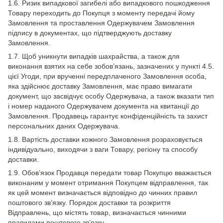
1.6. Ризик випадкової загибелі або випадкового пошкодження
Товару переходить до Покупця з моменту передачі йому
Замовлення та проставлення Одержувачем Замовлення
підпису в документах, що підтверджують доставку
Замовлення.
1.7. Щоб уникнути випадків шахрайства, а також для
виконання взятих на себе зобов’язань, зазначених у пункті 4.5.
цієї Угоди, при врученні передплаченого Замовлення особа,
яка здійснює доставку Замовлення, має право вимагати
документ, що засвідчує особу Одержувача, а також вказати тип
і номер наданого Одержувачем документа на квитанції до
Замовлення. Продавець гарантує конфіденційність та захист
персональних даних Одержувача.
1.8. Вартість доставки кожного Замовлення розраховується
індивідуально, виходячи з ваги Товару, регіону та способу
доставки.
1.9. Обов’язок Продавця передати товар Покупцю вважається
виконаним у момент отримання Покупцем відправлення, так
як цей момент визначається відповідно до чинних правил
поштового зв’язку. Порядок доставки та розкриття
Відправлень, що містять товар, визначається чинними
правилами поштового зв’язку.