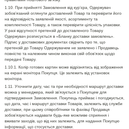
1.10. При прийнятті Замовлення від кур’єра, Одержувач
зобов’язаний оглянути доставлений Товар та перевірити його
на відповідність заявленій якості, асортименту та
комплектності Товару, а також перевірити цілісність упаковки.
У разі відсутності претензій до доставленого Товару
Одержувач розписується в «Бланку доставки замовлень».
Підпис у доставкових документах свідчить про те, що
претензій до Товару Одержувачем не заявлено і Продавець
повністю та належним чином виконав свій обов’язок щодо
передачі Товару.
1.10.1. Колір готових картин може відрізнятись від зображення
на екрані монітора Покупця. Це залежить від установок
монітора.
1.11. Уточнити дату, час та при необхідності маршрут доставки
можна у менеджера, який зв’язується з Покупцем для
підтвердження Замовлення. Покупець приймає і погоджується,
що дата, час і маршрут доставки Товарів, залежить від служби
доставки, при цьому співробітники та фахівці Продавця
зобов’язуються надавати будь-яке можливе сприяння і
вживати заходів, що від них залежить, для надання Покупцю
інформації, що стосується доставки.