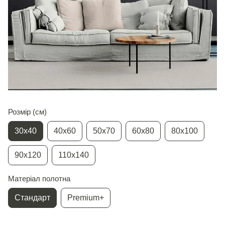
Розмір (см)
30х40
40х60
50х70
60х80
80х100
90х120
110х140
Матеріал полотна
Стандарт
Premium+