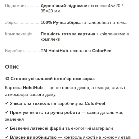
Підрамник
Дерев’яний підрамник
із сосни 45×20 /
35×20 мм
Збірка
100% Ручна збірка
та галерейна натяжка
Комплектація
Повність готова картина
з кріпленнями в
комплекті
Виробник
ТМ HolstHub
технологія
СolorFeel
Опис
🎨 Створи унікальний інтер’єр вже зараз
Картина
HolstHub
— це не просто декор, а емоція, стиль і
атмосфера вашого дому.
✔
Унікальна технологія
виробництва
ColorFeel
✔
Преміум-якість та ручна робота
— кожна деталь має
значення
✔
Безпечні латексні фарби
та екологічні матеріали
✔
Власне виробництво
— контроль якості на кожному етапі