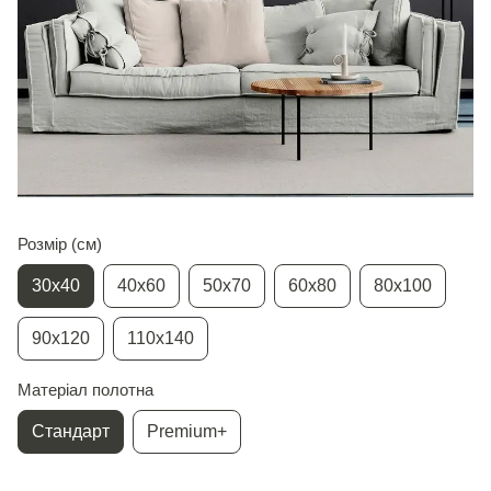
Розмір (см)
30х40
40х60
50х70
60х80
80х100
90х120
110х140
Матеріал полотна
Стандарт
Premium+