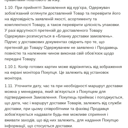
1.10. При прийнятті Замовлення від кур’єра, Одержувач
зобов’язаний оглянути доставлений Товар та перевірити його
на відповідність заявленій якості, асортименту та
комплектності Товару, а також перевірити цілісність упаковки.
У разі відсутності претензій до доставленого Товару
Одержувач розписується в «Бланку доставки замовлень».
Підпис у доставкових документах свідчить про те, що
претензій до Товару Одержувачем не заявлено і Продавець
повністю та належним чином виконав свій обов’язок щодо
передачі Товару.
1.10.1. Колір готових картин може відрізнятись від зображення
на екрані монітора Покупця. Це залежить від установок
монітора.
1.11. Уточнити дату, час та при необхідності маршрут доставки
можна у менеджера, який зв’язується з Покупцем для
підтвердження Замовлення. Покупець приймає і погоджується,
що дата, час і маршрут доставки Товарів, залежить від служби
доставки, при цьому співробітники та фахівці Продавця
зобов’язуються надавати будь-яке можливе сприяння і
вживати заходів, що від них залежить, для надання Покупцю
інформації, що стосується доставки.