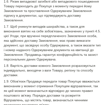
1.6. Ризик випадкової загибелі або випадкового пошкодження
Товару переходить до Покупця з моменту передачі йому
Замовлення та проставлення Одержувачем Замовлення
підпису в документах, що підтверджують доставку
Замовлення.
1.7. Щоб уникнути випадків шахрайства, а також для
виконання взятих на себе зобов’язань, зазначених у пункті 4.5.
цієї Угоди, при врученні передплаченого Замовлення особа,
яка здійснює доставку Замовлення, має право вимагати
документ, що засвідчує особу Одержувача, а також вказати тип
і номер наданого Одержувачем документа на квитанції до
Замовлення. Продавець гарантує конфіденційність та захист
персональних даних Одержувача.
1.8. Вартість доставки кожного Замовлення розраховується
індивідуально, виходячи з ваги Товару, регіону та способу
доставки.
1.9. Обов’язок Продавця передати товар Покупцю вважається
виконаним у момент отримання Покупцем відправлення, так
як цей момент визначається відповідно до чинних правил
поштового зв’язку. Порядок доставки та розкриття
Відправлень, що містять товар, визначається чинними
правилами поштового зв’язку.