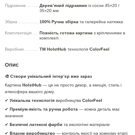
Підрамник
Дерев’яний підрамник
із сосни 45×20 /
35×20 мм
Збірка
100% Ручна збірка
та галерейна натяжка
Комплектація
Повність готова картина
з кріпленнями в
комплекті
Виробник
ТМ HolstHub
технологія
СolorFeel
Опис
🎨 Створи унікальний інтер’єр вже зараз
Картина
HolstHub
— це не просто декор, а емоція, стиль і
атмосфера вашого дому.
✔
Унікальна технологія
виробництва
ColorFeel
✔
Преміум-якість та ручна робота
— кожна деталь має
значення
✔
Безпечні латексні фарби
та екологічні матеріали
✔
Власне виробництво
— контроль якості на кожному етапі