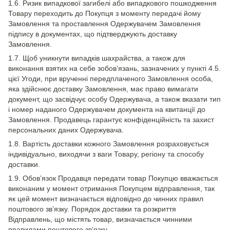
1.6. Ризик випадкової загибелі або випадкового пошкодження
Товару переходить до Покупця з моменту передачі йому
Замовлення та проставлення Одержувачем Замовлення
підпису в документах, що підтверджують доставку
Замовлення.
1.7. Щоб уникнути випадків шахрайства, а також для
виконання взятих на себе зобов’язань, зазначених у пункті 4.5.
цієї Угоди, при врученні передплаченого Замовлення особа,
яка здійснює доставку Замовлення, має право вимагати
документ, що засвідчує особу Одержувача, а також вказати тип
і номер наданого Одержувачем документа на квитанції до
Замовлення. Продавець гарантує конфіденційність та захист
персональних даних Одержувача.
1.8. Вартість доставки кожного Замовлення розраховується
індивідуально, виходячи з ваги Товару, регіону та способу
доставки.
1.9. Обов’язок Продавця передати товар Покупцю вважається
виконаним у момент отримання Покупцем відправлення, так
як цей момент визначається відповідно до чинних правил
поштового зв’язку. Порядок доставки та розкриття
Відправлень, що містять товар, визначається чинними
правилами поштового зв’язку.