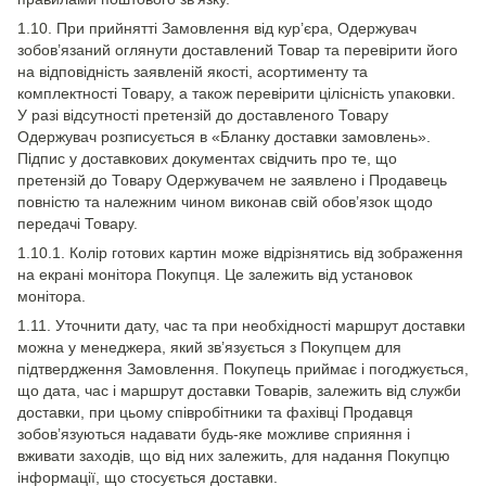
1.10. При прийнятті Замовлення від кур’єра, Одержувач
зобов’язаний оглянути доставлений Товар та перевірити його
на відповідність заявленій якості, асортименту та
комплектності Товару, а також перевірити цілісність упаковки.
У разі відсутності претензій до доставленого Товару
Одержувач розписується в «Бланку доставки замовлень».
Підпис у доставкових документах свідчить про те, що
претензій до Товару Одержувачем не заявлено і Продавець
повністю та належним чином виконав свій обов’язок щодо
передачі Товару.
1.10.1. Колір готових картин може відрізнятись від зображення
на екрані монітора Покупця. Це залежить від установок
монітора.
1.11. Уточнити дату, час та при необхідності маршрут доставки
можна у менеджера, який зв’язується з Покупцем для
підтвердження Замовлення. Покупець приймає і погоджується,
що дата, час і маршрут доставки Товарів, залежить від служби
доставки, при цьому співробітники та фахівці Продавця
зобов’язуються надавати будь-яке можливе сприяння і
вживати заходів, що від них залежить, для надання Покупцю
інформації, що стосується доставки.