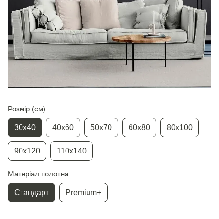
Розмір (см)
30х40
40х60
50х70
60х80
80х100
90х120
110х140
Матеріал полотна
Стандарт
Premium+