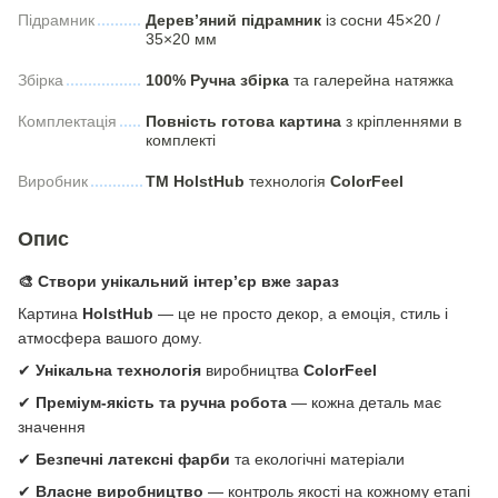
Підрамник
Дерев’яний підрамник
із сосни 45×20 /
35×20 мм
Збірка
100% Ручна збірка
та галерейна натяжка
Комплектація
Повність готова картина
з кріпленнями в
комплекті
Виробник
ТМ HolstHub
технологія
СolorFeel
Опис
🎨 Створи унікальний інтер’єр вже зараз
Картина
HolstHub
— це не просто декор, а емоція, стиль і
атмосфера вашого дому.
✔
Унікальна технологія
виробництва
ColorFeel
✔
Преміум-якість та ручна робота
— кожна деталь має
значення
✔
Безпечні латексні фарби
та екологічні матеріали
✔
Власне виробництво
— контроль якості на кожному етапі