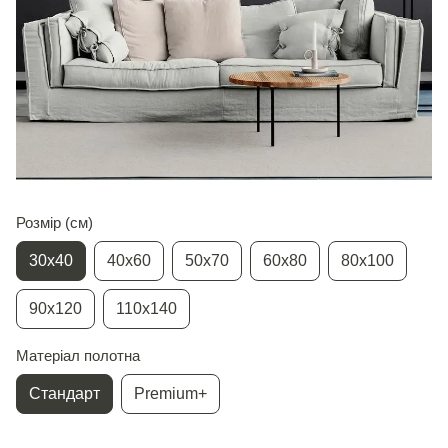
Розмір (см)
30х40
40х60
50х70
60х80
80х100
90х120
110х140
Матеріал полотна
Стандарт
Premium+