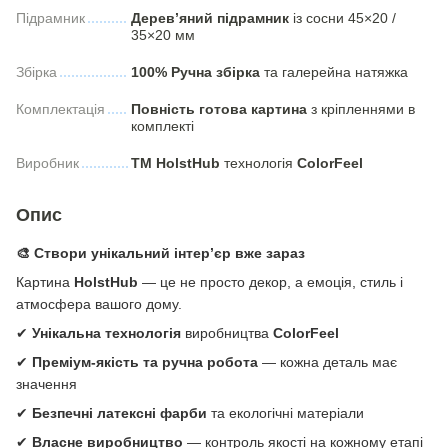
Підрамник
Дерев’яний підрамник
із сосни 45×20 /
35×20 мм
Збірка
100% Ручна збірка
та галерейна натяжка
Комплектація
Повність готова картина
з кріпленнями в
комплекті
Виробник
ТМ HolstHub
технологія
СolorFeel
Опис
🎨 Створи унікальний інтер’єр вже зараз
Картина
HolstHub
— це не просто декор, а емоція, стиль і
атмосфера вашого дому.
✔
Унікальна технологія
виробництва
ColorFeel
✔
Преміум-якість та ручна робота
— кожна деталь має
значення
✔
Безпечні латексні фарби
та екологічні матеріали
✔
Власне виробництво
— контроль якості на кожному етапі