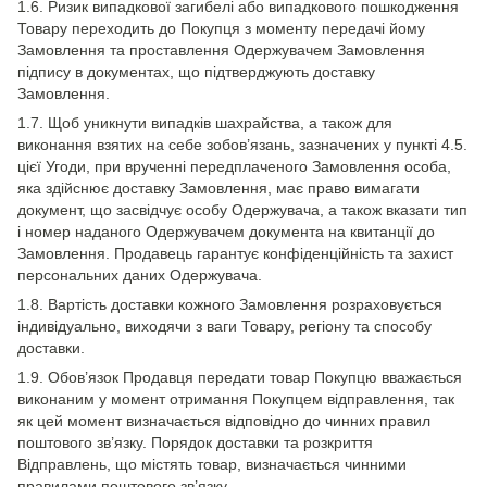
1.6. Ризик випадкової загибелі або випадкового пошкодження
Товару переходить до Покупця з моменту передачі йому
Замовлення та проставлення Одержувачем Замовлення
підпису в документах, що підтверджують доставку
Замовлення.
1.7. Щоб уникнути випадків шахрайства, а також для
виконання взятих на себе зобов’язань, зазначених у пункті 4.5.
цієї Угоди, при врученні передплаченого Замовлення особа,
яка здійснює доставку Замовлення, має право вимагати
документ, що засвідчує особу Одержувача, а також вказати тип
і номер наданого Одержувачем документа на квитанції до
Замовлення. Продавець гарантує конфіденційність та захист
персональних даних Одержувача.
1.8. Вартість доставки кожного Замовлення розраховується
індивідуально, виходячи з ваги Товару, регіону та способу
доставки.
1.9. Обов’язок Продавця передати товар Покупцю вважається
виконаним у момент отримання Покупцем відправлення, так
як цей момент визначається відповідно до чинних правил
поштового зв’язку. Порядок доставки та розкриття
Відправлень, що містять товар, визначається чинними
правилами поштового зв’язку.