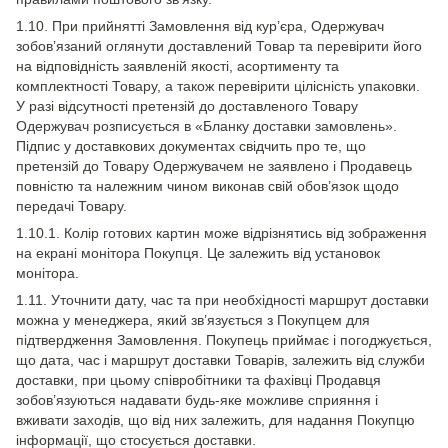
1.10. При прийнятті Замовлення від кур’єра, Одержувач
зобов’язаний оглянути доставлений Товар та перевірити його
на відповідність заявленій якості, асортименту та
комплектності Товару, а також перевірити цілісність упаковки.
У разі відсутності претензій до доставленого Товару
Одержувач розписується в «Бланку доставки замовлень».
Підпис у доставкових документах свідчить про те, що
претензій до Товару Одержувачем не заявлено і Продавець
повністю та належним чином виконав свій обов’язок щодо
передачі Товару.
1.10.1. Колір готових картин може відрізнятись від зображення
на екрані монітора Покупця. Це залежить від установок
монітора.
1.11. Уточнити дату, час та при необхідності маршрут доставки
можна у менеджера, який зв’язується з Покупцем для
підтвердження Замовлення. Покупець приймає і погоджується,
що дата, час і маршрут доставки Товарів, залежить від служби
доставки, при цьому співробітники та фахівці Продавця
зобов’язуються надавати будь-яке можливе сприяння і
вживати заходів, що від них залежить, для надання Покупцю
інформації, що стосується доставки.