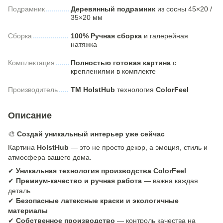
Подрамник
Деревянный подрамник
из сосны 45×20 /
35×20 мм
Сборка
100% Ручная сборка
и галерейная
натяжка
Комплектация
Полностью готовая картина
с
креплениями в комплекте
Производитель
ТМ HolstHub
технология
ColorFeel
Описание
🎨
Создай уникальный интерьер уже сейчас
Картина
HolstHub
— это не просто декор, а эмоция, стиль и
атмосфера вашего дома.
✔
Уникальная технология производства ColorFeel
✔
Премиум-качество и ручная работа
— важна каждая
деталь
✔
Безопасные латексные краски и экологичные
материалы
✔
Собственное производство
— контроль качества на