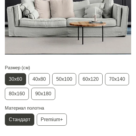
Размер (см)
30х60
40х80
50х100
60х120
70х140
80х160
90х180
Материал полотна
Стандарт
Premium+