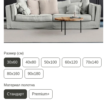
Размер (см)
30х60
40х80
50х100
60х120
70х140
80х160
90х180
Материал полотна
Стандарт
Premium+