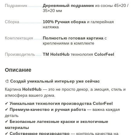
Подрамник
Деревянный подрамник
из сосны 45×20 /
35×20 мм
Сборка
100% Ручная сборка
и галерейная
натяжка
Комплектация
Полностью готовая картина
с
креплениями в комплекте
Производитель
ТМ HolstHub
технология
ColorFeel
Описание
🎨
Создай уникальный интерьер уже сейчас
Картина
HolstHub
— это не просто декор, а эмоция, стиль и
атмосфера вашего дома.
✔
Уникальная технология производства ColorFeel
✔
Премиум-качество и ручная работа
— важна каждая
деталь
✔
Безопасные латексные краски и экологичные
материалы
✔
Собственное производство
— контроль качества на