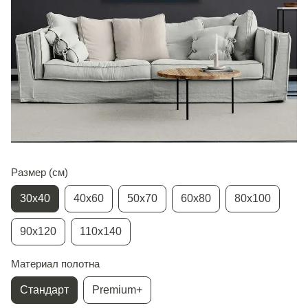
Размер (см)
30х40
40х60
50х70
60х80
80х100
90х120
110х140
Материал полотна
Стандарт
Premium+