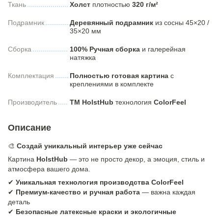
Ткань
Холст
плотностью
320 г/м²
Подрамник
Деревянный подрамник
из сосны 45×20 /
35×20 мм
Сборка
100% Ручная сборка
и галерейная
натяжка
Комплектация
Полностью готовая картина
с
креплениями в комплекте
Производитель
ТМ HolstHub
технология
ColorFeel
Описание
🎨
Создай уникальный интерьер уже сейчас
Картина
HolstHub
— это не просто декор, а эмоция, стиль и
атмосфера вашего дома.
✔
Уникальная технология производства ColorFeel
✔
Премиум-качество и ручная работа
— важна каждая
деталь
✔
Безопасные латексные краски и экологичные