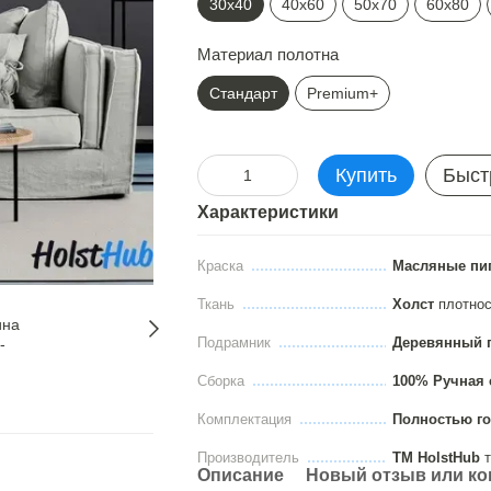
30х40
40х60
50х70
60х80
Материал полотна
Стандарт
Premium+
Купить
Быст
Характеристики
Краска
Масляные пи
Ткань
Холст
плотно
Подрамник
Деревянный 
Сборка
100% Ручная 
Комплектация
Полностью го
Производитель
ТМ HolstHub
т
Описание
Новый отзыв или к