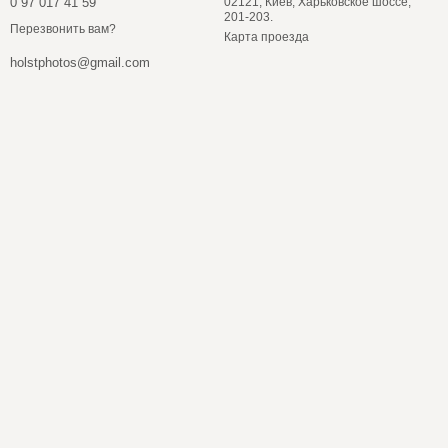
0 97 017 41 59
02121, Киев, Харьковское шоссе,
201-203.
Перезвонить вам?
Карта проезда
holstphotos@gmail.com