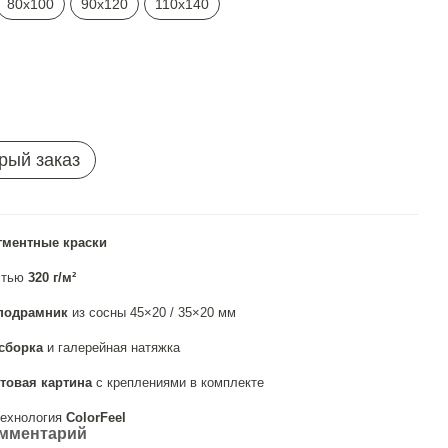
80х100
90х120
110х140
рый заказ
гментные краски
стью
320 г/м²
подрамник
из сосны 45×20 / 35×20 мм
сборка
и галерейная натяжка
товая картина
с креплениями в комплекте
ехнология
ColorFeel
омментарий