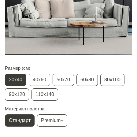
Размер (см)
30х40
40х60
50х70
60х80
80х100
90х120
110х140
Материал полотна
Стандарт
Premium+