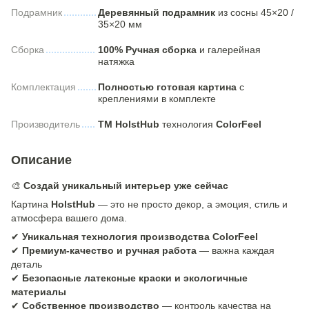
Подрамник
Деревянный подрамник
из сосны 45×20 /
35×20 мм
Сборка
100% Ручная сборка
и галерейная
натяжка
Комплектация
Полностью готовая картина
с
креплениями в комплекте
Производитель
ТМ HolstHub
технология
ColorFeel
Описание
🎨
Создай уникальный интерьер уже сейчас
Картина
HolstHub
— это не просто декор, а эмоция, стиль и
атмосфера вашего дома.
✔
Уникальная технология производства ColorFeel
✔
Премиум-качество и ручная работа
— важна каждая
деталь
✔
Безопасные латексные краски и экологичные
материалы
✔
Собственное производство
— контроль качества на