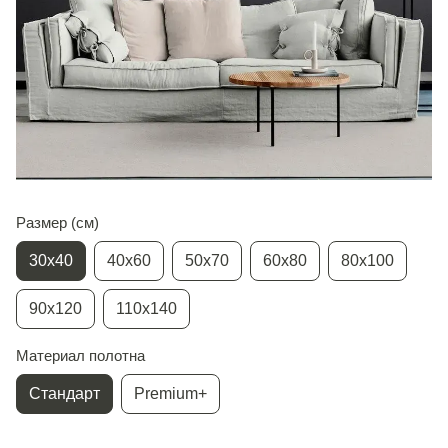
Размер (см)
30х40
40х60
50х70
60х80
80х100
90х120
110х140
Материал полотна
Стандарт
Premium+