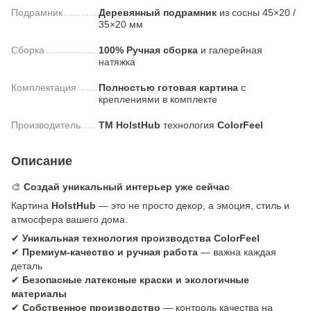
Подрамник
Деревянный подрамник
из сосны 45×20 /
35×20 мм
Сборка
100% Ручная сборка
и галерейная
натяжка
Комплектация
Полностью готовая картина
с
креплениями в комплекте
Производитель
ТМ HolstHub
технология
ColorFeel
Описание
🎨
Создай уникальный интерьер уже сейчас
Картина
HolstHub
— это не просто декор, а эмоция, стиль и
атмосфера вашего дома.
✔
Уникальная технология производства ColorFeel
✔
Премиум-качество и ручная работа
— важна каждая
деталь
✔
Безопасные латексные краски и экологичные
материалы
✔
Собственное производство
— контроль качества на