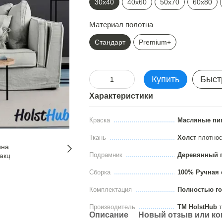
30х40
40х60
50х70
60х80
Материал полотна
Стандарт
Premium+
Купить
Быст
Характеристики
Краска
Масляные пи
Ткань
Холст
плотно
Подрамник
Деревянный 
Сборка
100% Ручная 
Комплектация
Полностью го
Производитель
ТМ HolstHub
т
Описание
Новый отзыв или к