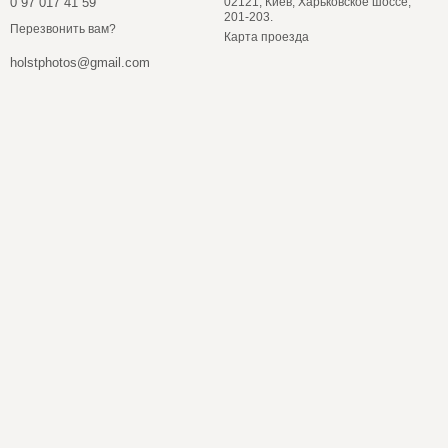
0 97 017 41 59
02121, Киев, Харьковское шоссе,
201-203.
Перезвонить вам?
Карта проезда
holstphotos@gmail.com