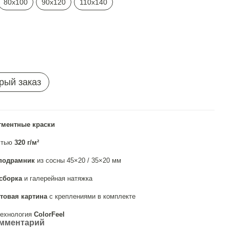
80х100
90х120
110х140
рый заказ
гментные краски
стью
320 г/м²
подрамник
из сосны 45×20 / 35×20 мм
сборка
и галерейная натяжка
товая картина
с креплениями в комплекте
ехнология
ColorFeel
омментарий