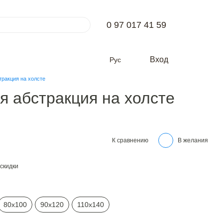
0 97 017 41 59
Вход
Рус
тракция на холсте
я абстракция на холсте
К сравнению
В желания
скидки
80х100
90х120
110х140