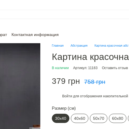
врат
Контактная информация
Главная
Абстракция
Картина красочная абс
Картина красочна
В наличии
Артикул: 11183
Оставить отзыв
379 грн
758 грн
Войти
для отображения накопительной 
%
Размер (см)
30х40
40х60
50х70
60х80