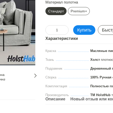
Материал полотна
Стандарт
Premium+
Купить
Быст
Характеристики
Краска
Масляные пи
Ткань
Холст
плотно
Подрамник
Деревянный 
Сборка
100% Ручная 
Комплектация
Полностью го
Производитель
ТМ HolstHub
т
Описание
Новый отзыв или к