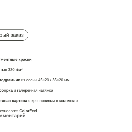
рый заказ
гментные краски
стью
320 г/м²
подрамник
из сосны 45×20 / 35×20 мм
сборка
и галерейная натяжка
товая картина
с креплениями в комплекте
ехнология
ColorFeel
омментарий