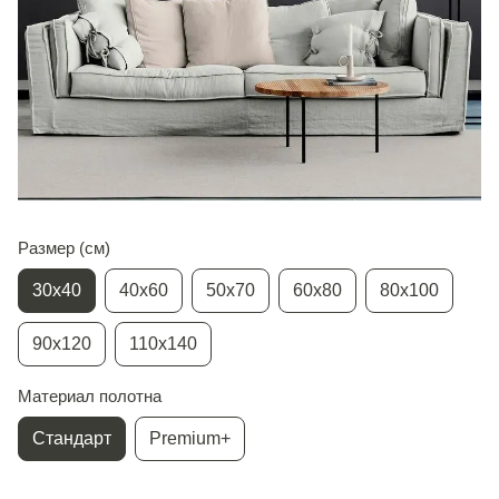
Размер (см)
30х40
40х60
50х70
60х80
80х100
90х120
110х140
Материал полотна
Стандарт
Premium+