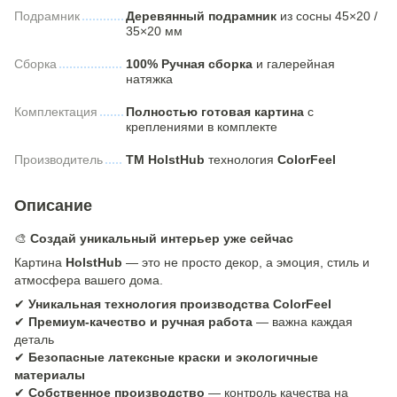
Подрамник
Деревянный подрамник
из сосны 45×20 /
35×20 мм
Сборка
100% Ручная сборка
и галерейная
натяжка
Комплектация
Полностью готовая картина
с
креплениями в комплекте
Производитель
ТМ HolstHub
технология
ColorFeel
Описание
🎨
Создай уникальный интерьер уже сейчас
Картина
HolstHub
— это не просто декор, а эмоция, стиль и
атмосфера вашего дома.
✔
Уникальная технология производства ColorFeel
✔
Премиум-качество и ручная работа
— важна каждая
деталь
✔
Безопасные латексные краски и экологичные
материалы
✔
Собственное производство
— контроль качества на