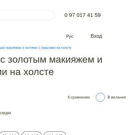
0 97 017 41 59
Вход
Рус
тым макияжем и ногтями с серьгами на холсте
 с золотым макияжем и
ми на холсте
К сравнению
В желания
скидки