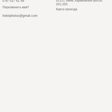
0 97 017 41 59
02121, Киев, Харьковское шоссе,
201-203.
Перезвонить вам?
Карта проезда
holstphotos@gmail.com