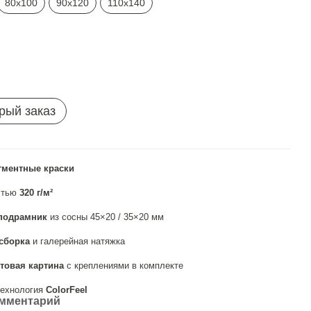
80х100
90х120
110х140
рый заказ
гментные краски
стью
320 г/м²
подрамник
из сосны 45×20 / 35×20 мм
сборка
и галерейная натяжка
товая картина
с креплениями в комплекте
ехнология
ColorFeel
омментарий