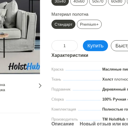
30х40
40х60
50х70
60х80
Материал полотна
Стандарт
Premium+
Купить
Быст
Характеристики
Краска
Масляные пи
Ткань
Холст
плотно
Подрамник
Деревянный 
Сборка
100% Ручная 
Комплектация
Полностью го
Производитель
ТМ HolstHub
т
Описание
Новый отзыв или к