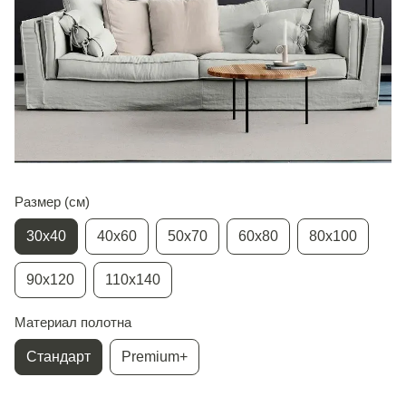
Размер (см)
30х40
40х60
50х70
60х80
80х100
90х120
110х140
Материал полотна
Стандарт
Premium+