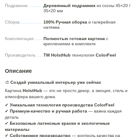
Подрамник
Деревянный подрамник
из сосны 45×20 /
35×20 мм
Сборка
100% Ручная сборка
и галерейная
натяжка
Комплектация
Полностью готовая картина
с
креплениями в комплекте
Производитель
ТМ HolstHub
технология
ColorFeel
Описание
🎨
Создай уникальный интерьер уже сейчас
Картина
HolstHub
— это не просто декор, а эмоция, стиль и
атмосфера вашего дома.
✔
Уникальная технология производства ColorFeel
✔
Премиум-качество и ручная работа
— важна каждая
деталь
✔
Безопасные латексные краски и экологичные
материалы
✔
Собственное производство
— контроль качества на