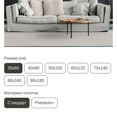
Размер (см)
30х60
40х80
50х100
60х120
70х140
80х160
90х180
Материал полотна
Стандарт
Premium+