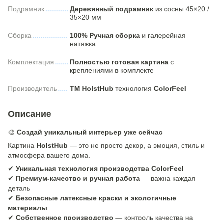
Подрамник
Деревянный подрамник
из сосны 45×20 /
35×20 мм
Сборка
100% Ручная сборка
и галерейная
натяжка
Комплектация
Полностью готовая картина
с
креплениями в комплекте
Производитель
ТМ HolstHub
технология
ColorFeel
Описание
🎨
Создай уникальный интерьер уже сейчас
Картина
HolstHub
— это не просто декор, а эмоция, стиль и
атмосфера вашего дома.
✔
Уникальная технология производства ColorFeel
✔
Премиум-качество и ручная работа
— важна каждая
деталь
✔
Безопасные латексные краски и экологичные
материалы
✔
Собственное производство
— контроль качества на