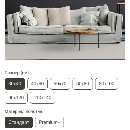
Размер (см)
30х40
40х60
50х70
60х80
80х100
90х120
110х140
Материал полотна
Стандарт
Premium+