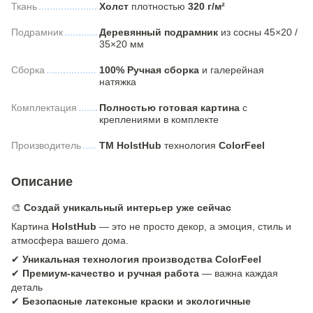
Ткань
Холст
плотностью
320 г/м²
Подрамник
Деревянный подрамник
из сосны 45×20 /
35×20 мм
Сборка
100% Ручная сборка
и галерейная
натяжка
Комплектация
Полностью готовая картина
с
креплениями в комплекте
Производитель
ТМ HolstHub
технология
ColorFeel
Описание
🎨
Создай уникальный интерьер уже сейчас
Картина
HolstHub
— это не просто декор, а эмоция, стиль и
атмосфера вашего дома.
✔
Уникальная технология производства ColorFeel
✔
Премиум-качество и ручная работа
— важна каждая
деталь
✔
Безопасные латексные краски и экологичные