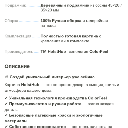
Подрамник
Деревянный подрамник
из сосны 45×20 /
35×20 мм
Сборка
100% Ручная сборка
и галерейная
натяжка
Комплектация
Полностью готовая картина
с
креплениями в комплекте
Производитель
ТМ HolstHub
технология
ColorFeel
Описание
🎨
Создай уникальный интерьер уже сейчас
Картина
HolstHub
— это не просто декор, а эмоция, стиль и
атмосфера вашего дома.
✔
Уникальная технология производства ColorFeel
✔
Премиум-качество и ручная работа
— важна каждая
деталь
✔
Безопасные латексные краски и экологичные
материалы
✔
Собственное производство
— контроль качества на