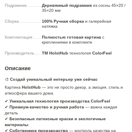
Подрамник
Деревянный подрамник
из сосны 45×20 /
35×20 мм
Сборка
100% Ручная сборка
и галерейная
натяжка
Комплектация
Полностью готовая картина
с
креплениями в комплекте
Производитель
ТМ HolstHub
технология
ColorFeel
Описание
🎨
Создай уникальный интерьер уже сейчас
Картина
HolstHub
— это не просто декор, а эмоция, стиль и
атмосфера вашего дома.
✔
Уникальная технология производства ColorFeel
✔
Премиум-качество и ручная работа
— важна каждая
деталь
✔
Безопасные латексные краски и экологичные
материалы
✔
Собственное производство
— контроль качества на