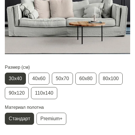
Размер (см)
30х40
40х60
50х70
60х80
80х100
90х120
110х140
Материал полотна
Стандарт
Premium+