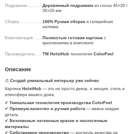
Подрамник
Деревянный подрамник
из сосны 45×20 /
35×20 мм
Сборка
100% Ручная сборка
и галерейная
натяжка
Комплектация
Полностью готовая картина
с
креплениями в комплекте
Производитель
ТМ HolstHub
технология
ColorFeel
Описание
🎨
Создай уникальный интерьер уже сейчас
Картина
HolstHub
— это не просто декор, а эмоция, стиль и
атмосфера вашего дома.
✔
Уникальная технология производства ColorFeel
✔
Премиум-качество и ручная работа
— важна каждая
деталь
✔
Безопасные латексные краски и экологичные
материалы
✔
Собственное производство
— контроль качества на