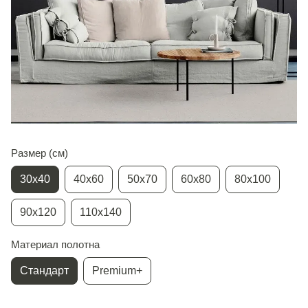
Размер (см)
30х40
40х60
50х70
60х80
80х100
90х120
110х140
Материал полотна
Стандарт
Premium+