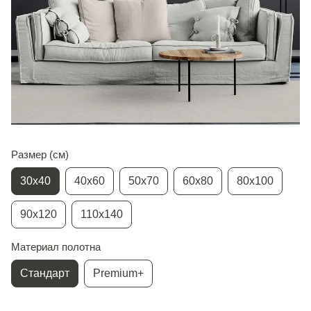
Размер (см)
30х40
40х60
50х70
60х80
80х100
90х120
110х140
Материал полотна
Стандарт
Premium+