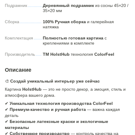
Подрамник
Деревянный подрамник
из сосны 45×20 /
35×20 мм
Сборка
100% Ручная сборка
и галерейная
натяжка
Комплектация
Полностью готовая картина
с
креплениями в комплекте
Производитель
ТМ HolstHub
технология
ColorFeel
Описание
🎨
Создай уникальный интерьер уже сейчас
Картина
HolstHub
— это не просто декор, а эмоция, стиль и
атмосфера вашего дома.
✔
Уникальная технология производства ColorFeel
✔
Премиум-качество и ручная работа
— важна каждая
деталь
✔
Безопасные латексные краски и экологичные
материалы
✔
Собственное производство
— контроль качества на