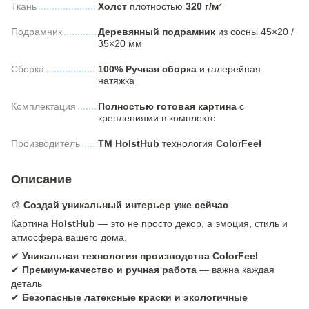
Ткань
Холст
плотностью
320 г/м²
Подрамник
Деревянный подрамник
из сосны 45×20 /
35×20 мм
Сборка
100% Ручная сборка
и галерейная
натяжка
Комплектация
Полностью готовая картина
с
креплениями в комплекте
Производитель
ТМ HolstHub
технология
ColorFeel
Описание
🎨
Создай уникальный интерьер уже сейчас
Картина
HolstHub
— это не просто декор, а эмоция, стиль и
атмосфера вашего дома.
✔
Уникальная технология производства ColorFeel
✔
Премиум-качество и ручная работа
— важна каждая
деталь
✔
Безопасные латексные краски и экологичные