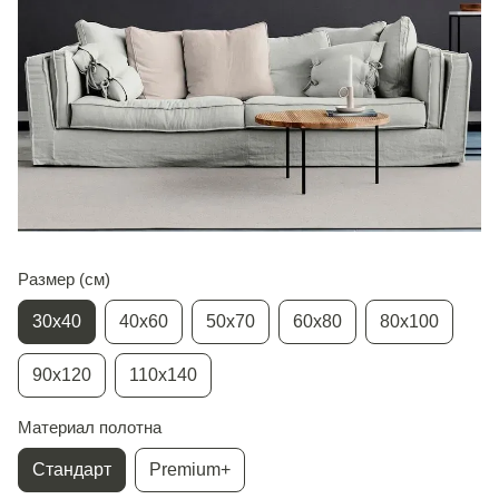
Размер (см)
30х40
40х60
50х70
60х80
80х100
90х120
110х140
Материал полотна
Стандарт
Premium+