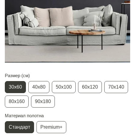
Размер (см)
30х60
40х80
50х100
60х120
70х140
80х160
90х180
Материал полотна
Стандарт
Premium+