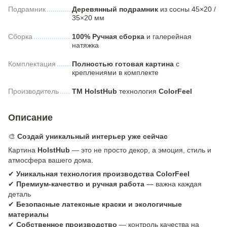
Подрамник
Деревянный подрамник
из сосны 45×20 /
35×20 мм
Сборка
100% Ручная сборка
и галерейная
натяжка
Комплектация
Полностью готовая картина
с
креплениями в комплекте
Производитель
ТМ HolstHub
технология
ColorFeel
Описание
🎨
Создай уникальный интерьер уже сейчас
Картина
HolstHub
— это не просто декор, а эмоция, стиль и
атмосфера вашего дома.
✔
Уникальная технология производства ColorFeel
✔
Премиум-качество и ручная работа
— важна каждая
деталь
✔
Безопасные латексные краски и экологичные
материалы
✔
Собственное производство
— контроль качества на