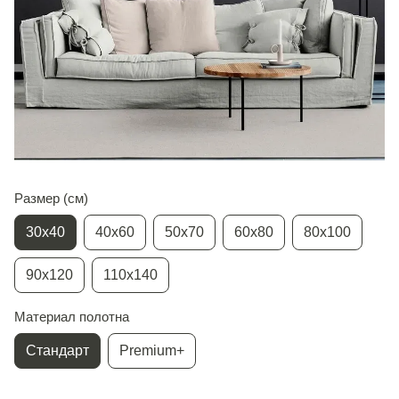
Размер (см)
30х40
40х60
50х70
60х80
80х100
90х120
110х140
Материал полотна
Стандарт
Premium+