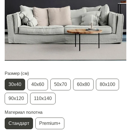
Размер (см)
30х40
40х60
50х70
60х80
80х100
90х120
110х140
Материал полотна
Стандарт
Premium+