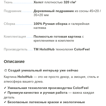
Ткань
Холст
плотностью
320 г/м²
Подрамник
Деревянный подрамник
из сосны 45×20 /
35×20 мм
Сборка
100% Ручная сборка
и галерейная
натяжка
Комплектация
Полностью готовая картина
с
креплениями в комплекте
Производитель
ТМ HolstHub
технология
ColorFeel
Описание
🎨
Создай уникальный интерьер уже сейчас
Картина
HolstHub
— это не просто декор, а эмоция, стиль и
атмосфера вашего дома.
✔
Уникальная технология производства ColorFeel
✔
Премиум-качество и ручная работа
— важна каждая
деталь
✔
Безопасные латексные краски и экологичные