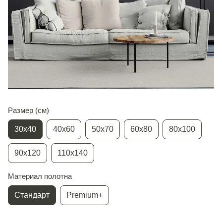
Размер (см)
30х40
40х60
50х70
60х80
80х100
90х120
110х140
Материал полотна
Стандарт
Premium+