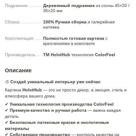
Подрамник
Деревянный подрамник
из сосны 45×20 /
35×20 мм
Сборка
100% Ручная сборка
и галерейная
натяжка
Комплектация
Полностью готовая картина
с
креплениями в комплекте
Производитель
ТМ HolstHub
технология
ColorFeel
Описание
🎨
Создай уникальный интерьер уже сейчас
Картина
HolstHub
— это не просто декор, а эмоция, стиль и
атмосфера вашего дома.
✔
Уникальная технология производства ColorFeel
✔
Премиум-качество и ручная работа
— важна каждая
деталь
✔
Безопасные латексные краски и экологичные
материалы
✔
Собственное производство
— контроль качества на