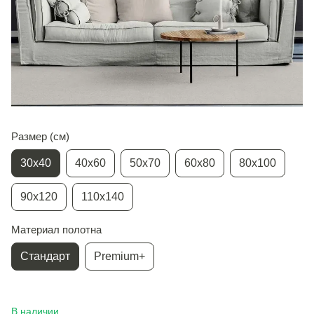
Размер (см)
30х40
40х60
50х70
60х80
80х100
90х120
110х140
Материал полотна
Стандарт
Premium+
В наличии