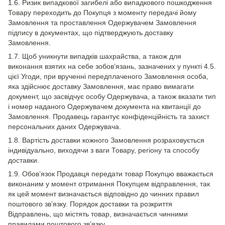
1.6. Ризик випадкової загибелі або випадкового пошкодження
Товару переходить до Покупця з моменту передачі йому
Замовлення та проставлення Одержувачем Замовлення
підпису в документах, що підтверджують доставку
Замовлення.
1.7. Щоб уникнути випадків шахрайства, а також для
виконання взятих на себе зобов’язань, зазначених у пункті 4.5.
цієї Угоди, при врученні передплаченого Замовлення особа,
яка здійснює доставку Замовлення, має право вимагати
документ, що засвідчує особу Одержувача, а також вказати тип
і номер наданого Одержувачем документа на квитанції до
Замовлення. Продавець гарантує конфіденційність та захист
персональних даних Одержувача.
1.8. Вартість доставки кожного Замовлення розраховується
індивідуально, виходячи з ваги Товару, регіону та способу
доставки.
1.9. Обов’язок Продавця передати товар Покупцю вважається
виконаним у момент отримання Покупцем відправлення, так
як цей момент визначається відповідно до чинних правил
поштового зв’язку. Порядок доставки та розкриття
Відправлень, що містять товар, визначається чинними
правилами поштового зв’язку.