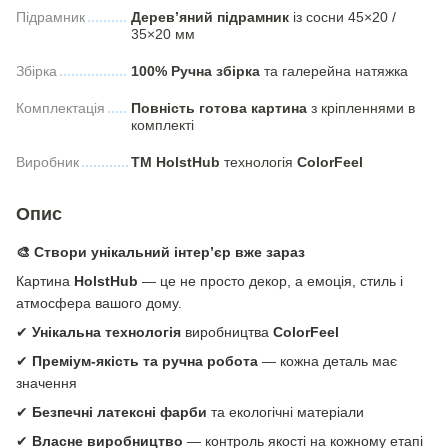
Підрамник
Дерев’яний підрамник
із сосни 45×20 /
35×20 мм
Збірка
100% Ручна збірка
та галерейна натяжка
Комплектація
Повність готова картина
з кріпленнями в
комплекті
Виробник
ТМ HolstHub
технологія
СolorFeel
Опис
🎨 Створи унікальний інтер’єр вже зараз
Картина
HolstHub
— це не просто декор, а емоція, стиль і
атмосфера вашого дому.
✔
Унікальна технологія
виробництва
ColorFeel
✔
Преміум-якість та ручна робота
— кожна деталь має
значення
✔
Безпечні латексні фарби
та екологічні матеріали
✔
Власне виробництво
— контроль якості на кожному етапі