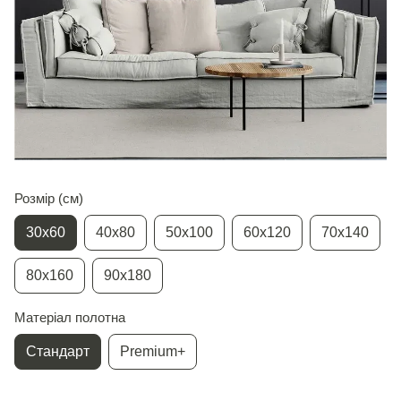
Розмір (см)
30х60
40х80
50х100
60х120
70х140
80х160
90х180
Матеріал полотна
Стандарт
Premium+