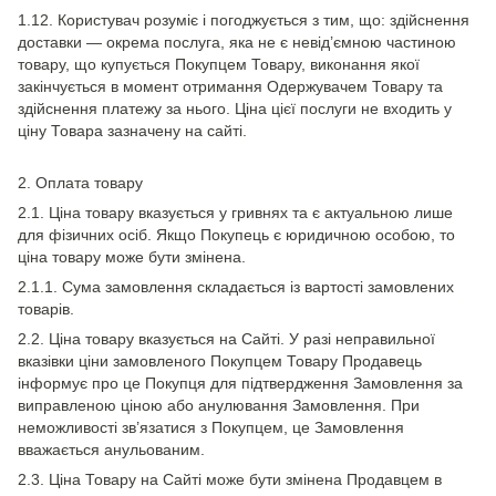
1.12. Користувач розуміє і погоджується з тим, що: здійснення
доставки — окрема послуга, яка не є невід’ємною частиною
товару, що купується Покупцем Товару, виконання якої
закінчується в момент отримання Одержувачем Товару та
здійснення платежу за нього. Ціна цієї послуги не входить у
ціну Товара зазначену на сайті.
2. Оплата товару
2.1. Ціна товару вказується у гривнях та є актуальною лише
для фізичних осіб. Якщо Покупець є юридичною особою, то
ціна товару може бути змінена.
2.1.1. Сума замовлення складається із вартості замовлених
товарів.
2.2. Ціна товару вказується на Сайті. У разі неправильної
вказівки ціни замовленого Покупцем Товару Продавець
інформує про це Покупця для підтвердження Замовлення за
виправленою ціною або анулювання Замовлення. При
неможливості зв’язатися з Покупцем, це Замовлення
вважається анульованим.
2.3. Ціна Товару на Сайті може бути змінена Продавцем в