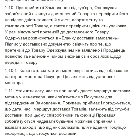
1.10. При прийнятті Замовлення від кур’єра, Одержувач
зобов’язаний оглянути доставлений Товар та перевірити його
на відповідність заявленій якості, асортименту та
комплектності Товару, а також перевірити цілісність упаковки.
У разі відсутності претензій до доставленого Товару
Одержувач розписується в «Бланку доставки замовлень».
Підпис у доставкових документах свідчить про те, що
претензій до Товару Одержувачем не заявлено і Продавець
повністю та належним чином виконав свій обов’язок щодо
передачі Товару.
1.10.1. Колір готових картин може відрізнятись від зображення
на екрані монітора Покупця. Це залежить від установок
монітора.
1.11. Уточнити дату, час та при необхідності маршрут доставки
можна у менеджера, який зв’язується з Покупцем для
підтвердження Замовлення. Покупець приймає і погоджується,
що дата, час і маршрут доставки Товарів, залежить від служби
доставки, при цьому співробітники та фахівці Продавця
зобов’язуються надавати будь-яке можливе сприяння і
вживати заходів, що від них залежить, для надання Покупцю
інформації, що стосується доставки.