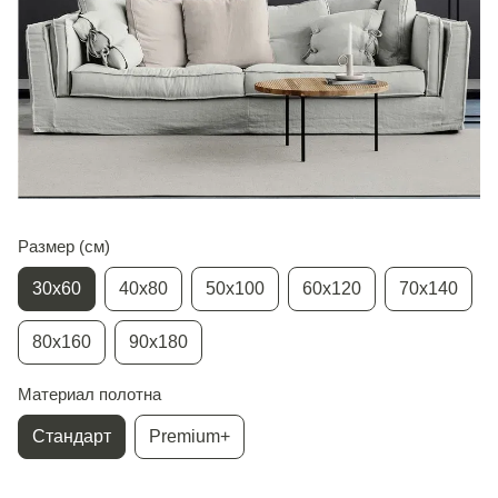
Размер (см)
30х60
40х80
50х100
60х120
70х140
80х160
90х180
Материал полотна
Стандарт
Premium+