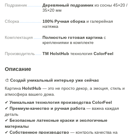
Подрамник
Деревянный подрамник
из сосны 45×20 /
35×20 мм
Сборка
100% Ручная сборка
и галерейная
натяжка
Комплектация
Полностью готовая картина
с
креплениями в комплекте
Производитель
ТМ HolstHub
технология
ColorFeel
Описание
🎨
Создай уникальный интерьер уже сейчас
Картина
HolstHub
— это не просто декор, а эмоция, стиль и
атмосфера вашего дома.
✔
Уникальная технология производства ColorFeel
✔
Премиум-качество и ручная работа
— важна каждая
деталь
✔
Безопасные латексные краски и экологичные
материалы
✔
Собственное производство
— контроль качества на